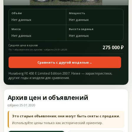
Объём
Мощность
Нет данных
Нет данных
Масса
Высота сиденья
Нет данных
Нет данных
Средняя цена в архиве
275 000 ₽
По 1 объявлению из архива · собрано 25.01.2020
Сравнить с другой моделью
→
Husaberg FE 450 E Limited Edition 2007. Ниже — характеристики,
другие годы и модели для сравнения.
Архив цен и объявлений
собрано 25.01.2020
Это старые объявления; они могут быть сняты с продажи.
Используйте цены только как исторический ориентир.