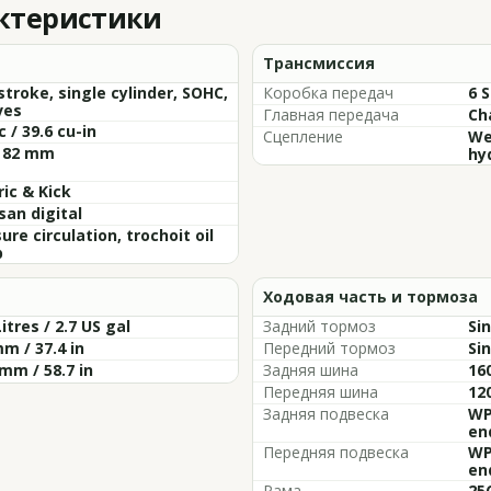
актеристики
Трансмиссия
stroke, single cylinder, SOHC,
Коробка передач
6 
ves
Главная передача
Ch
c / 39.6 cu-in
Сцепление
We
x 82 mm
hyd
ric & Kick
an digital
ure circulation, trochoit oil
p
Ходовая часть и тормоза
Litres / 2.7 US gal
Задний тормоз
Si
m / 37.4 in
Передний тормоз
Si
mm / 58.7 in
Задняя шина
16
Передняя шина
12
Задняя подвеска
WP
en
Передняя подвеска
WP
en
Рама
25