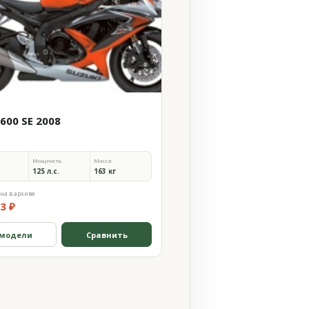
600 SE 2008
Мощность
Масса
125 л.с.
163 кг
на в архиве
3 ₽
 модели
Сравнить