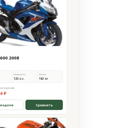
 600 2008
Мощность
Масса
125 л.с.
163 кг
на в архиве
4 ₽
 модели
Сравнить