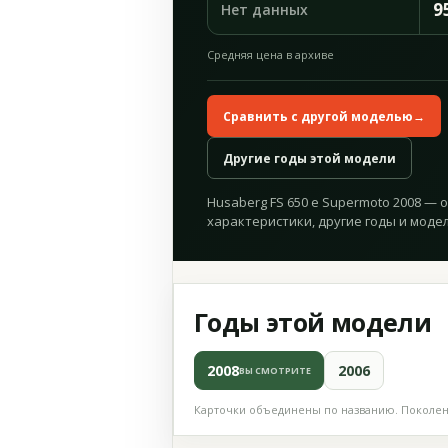
9
Нет данных
Средняя цена в архиве
Сравнить с другой моделью
→
Другие годы этой модели
Husaberg FS 650 e Supermoto 2008 — 
характеристики, другие годы и модел
Годы этой модели
2008
2006
ВЫ СМОТРИТЕ
Карточки объединены по названию. Поколени