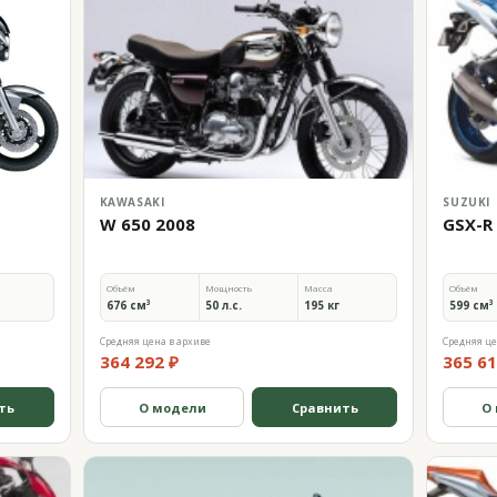
KAWASAKI
SUZUKI
W 650 2008
GSX-R
Объём
Мощность
Масса
Объём
676 см³
50 л.с.
195 кг
599 см³
Средняя цена в архиве
Средняя це
364 292 ₽
365 61
ть
О модели
Сравнить
О