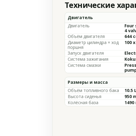
Технические хар
Двигатель
Двигатель
Four 
4 val
Объём двигателя
644 c
Диаметр цилиндра × ход
100 
поршня
Запуск двигателя
Elect
Система зажигания
Kokus
Система смазки
Press
pum
Размеры и масса
Объём топливного бака
10.5 
Высота сиденья
950 m
Колёсная база
1490 