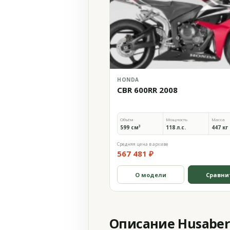
HONDA
CBR 600RR 2008
Объём
Мощность
Масса
599 см³
118 л.с.
447 кг
Средняя цена в архиве
567 481 ₽
О модели
Сравни
Описание Husaberg