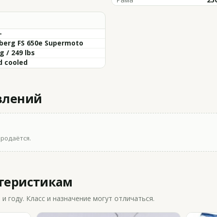
-
berg FS 650e Supermoto
g / 249 lbs
d cooled
влений
продаётся.
ктеристикам
 году. Класс и назначение могут отличаться.