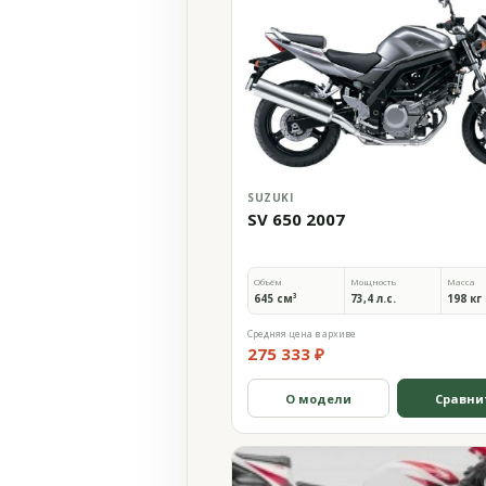
SUZUKI
SV 650 2007
Объём
Мощность
Масса
645 см³
73,4 л.с.
198 кг
Средняя цена в архиве
275 333 ₽
О модели
Сравни