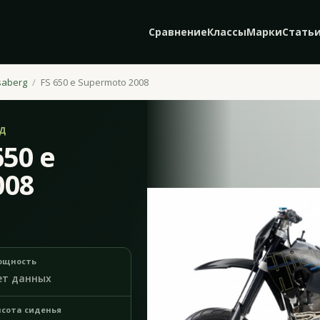
Сравнение
Классы
Марки
Стать
saberg
FS 650 e Supermoto 2008
ОД
650 e
008
ощность
ет данных
сота сиденья