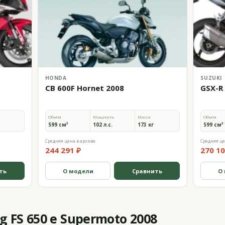
HONDA
SUZUKI
CB 600F Hornet 2008
GSX-R 
Объём
Мощность
Масса
Объём
599 см³
102 л.с.
173 кг
599 см³
Средняя цена в архиве
Средняя це
244 291 ₽
270 10
ть
О модели
Сравнить
О
 FS 650 e Supermoto 2008