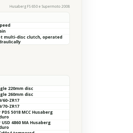
Husaberg FS 650 e Supermoto 2008
Speed
ain
t multi-disc clutch, operated
raulically
ngle 220mm disc
ngle 260mm disc
0/60-ZR17
0/70-ZR17
 PDS 5018 MCC Husaberg
duro
 USD 4860 MA Husaberg
duro
CrMo4 tempered