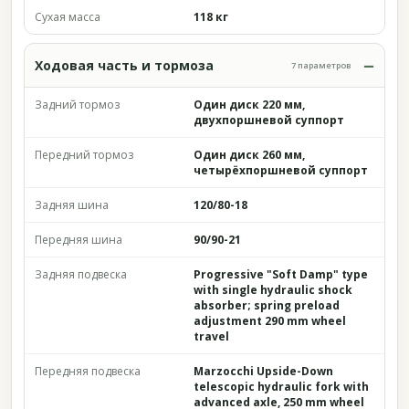
Сухая масса
118 кг
Ходовая часть и тормоза
7 параметров
Задний тормоз
Один диск 220 мм,
двухпоршневой суппорт
Передний тормоз
Один диск 260 мм,
четырёхпоршневой суппорт
Задняя шина
120/80-18
Передняя шина
90/90-21
Задняя подвеска
Progressive "Soft Damp" type
with single hydraulic shock
absorber; spring preload
adjustment 290 mm wheel
travel
Передняя подвеска
Marzocchi Upside-Down
telescopic hydraulic fork with
advanced axle, 250 mm wheel