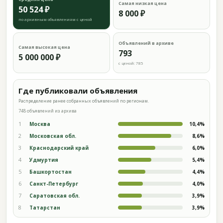
Самая низкая цена
50 524 ₽
8 000 ₽
по архивным объявлениям с ценой
Объявлений в архиве
Самая высокая цена
793
5 000 000 ₽
с ценой: 785
Где публиковали объявления
Распределение ранее собранных объявлений по регионам.
748 объявлений из архива
1
Москва
10,4%
2
Московская обл.
8,6%
3
Краснодарский край
6,0%
4
Удмуртия
5,4%
5
Башкортостан
4,4%
6
Санкт-Петербург
4,0%
7
Саратовская обл.
3,9%
8
Татарстан
3,9%