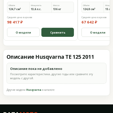
Объём
Мощность
Масса
Объём
Мощно
124,7 см³
13,6 л.с.
136 кг
124,8 см³
15 л.с
Средняя цена в архиве
Средняя цена в архиве
98 417 ₽
67 642 ₽
О модели
Сравнить
О модели
Описание Husqvarna TE 125 2011
Описание пока не добавлено
Посмотрите характеристики, другие годы или сравните эту
модель с другой.
Другие модели
Husqvarna
в каталоге