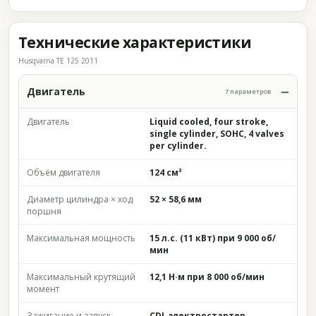
Технические характеристики
Husqvarna TE 125 2011
Двигатель
7 параметров
Двигатель
Liquid cooled, four stroke,
single cylinder, SOHC, 4 valves
per cylinder.
Объём двигателя
124 см³
Диаметр цилиндра × ход
52 × 58,6 мм
поршня
Максимальная мощность
15 л.с. (11 кВт) при 9 000 об/
мин
Максимальный крутящий
12,1 Н·м при 8 000 об/мин
момент
Зажигание и запуск
CDI, электростартер