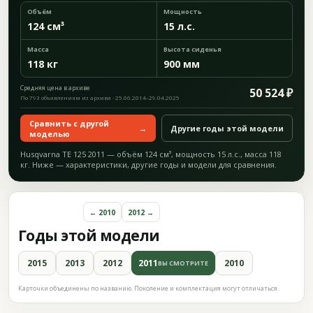
Объём
Мощность
124 см³
15 л.с.
Масса
Высота сиденья
118 кг
900 мм
Средняя цена в архиве
50 524 ₽
По 793 объявлениям из архива · 25.06.2014–29.04.2025
Сравнить с другой
→
Другие годы этой модели
моделью
Husqvarna TE 125 2011 — объём 124 см³, мощность 15 л.с., масса 118
кг. Ниже — характеристики, другие годы и модели для сравнения.
← 2010
2012 →
Годы этой модели
2015
2013
2012
2011
2010
ВЫ СМОТРИТЕ
Карточки объединены по названию. Поколение и комплектация могут отличаться.