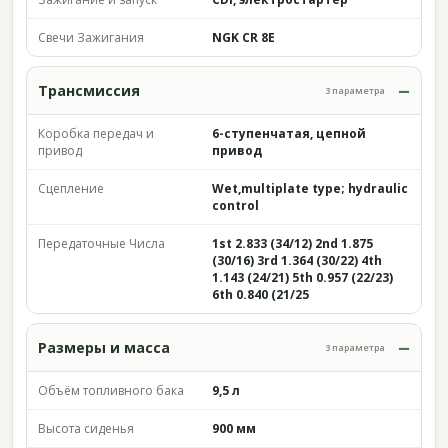
Свечи Зажигания
NGK CR 8E
Трансмиссия
3 параметра
Коробка передач и
6-ступенчатая, цепной
привод
привод
Сцепление
Wet,multiplate type; hydraulic
control
Передаточные Числа
1st 2.833 (34/12) 2nd 1.875
(30/16) 3rd 1.364 (30/22) 4th
1.143 (24/21) 5th 0.957 (22/23)
6th 0.840 (21/25
Размеры и масса
3 параметра
Объём топливного бака
9,5 л
Высота сиденья
900 мм