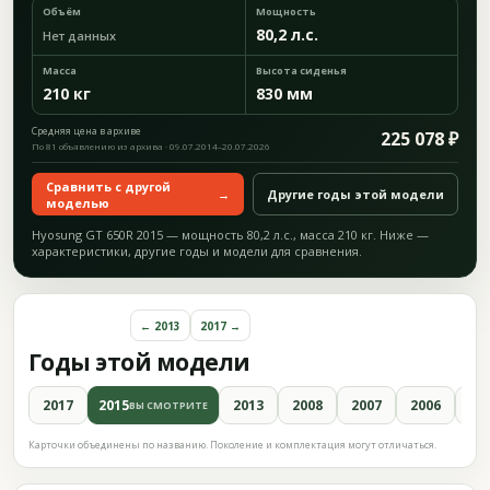
Объём
Мощность
80,2 л.с.
Нет данных
Масса
Высота сиденья
210 кг
830 мм
Средняя цена в архиве
225 078 ₽
По 81 объявлению из архива · 09.07.2014–20.07.2026
Сравнить с другой
→
Другие годы этой модели
моделью
Hyosung GT 650R 2015 — мощность 80,2 л.с., масса 210 кг. Ниже —
характеристики, другие годы и модели для сравнения.
← 2013
2017 →
Годы этой модели
2017
2015
2013
2008
2007
2006
20
ВЫ СМОТРИТЕ
Карточки объединены по названию. Поколение и комплектация могут отличаться.