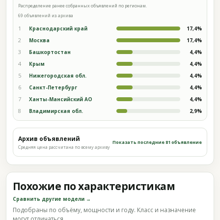
Распределение ранее собранных объявлений по регионам.
69 объявлений из архива
1
Краснодарский край
17,4%
2
Москва
17,4%
3
Башкортостан
4,4%
4
Крым
4,4%
5
Нижегородская обл.
4,4%
6
Санкт-Петербург
4,4%
7
Ханты-Мансийский АО
4,4%
8
Владимирская обл.
2,9%
Архив объявлений
Показать последние 81 объявление
Средняя цена рассчитана по всему архиву
Похожие по характеристикам
Сравнить другие модели →
Подобраны по объёму, мощности и году. Класс и назначение
могут отличаться.