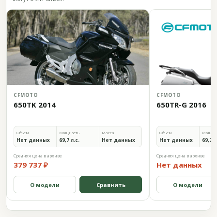
CFMOTO
CFMOTO
650TK 2014
650TR-G 2016
Объём
Мощность
Масса
Объём
Мощно
Нет данных
69,7 л.с.
Нет данных
Нет данных
69,7 л
Средняя цена в архиве
Средняя цена в архиве
379 737 ₽
Нет данных
О модели
Сравнить
О модели