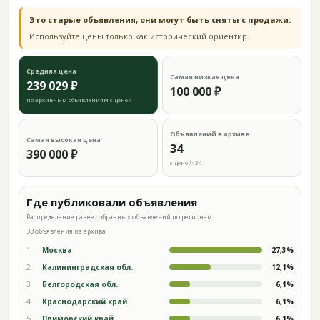
Это старые объявления; они могут быть сняты с продажи.
Используйте цены только как исторический ориентир.
Средняя цена
Самая низкая цена
239 029 ₽
100 000 ₽
по архивным объявлениям с ценой
Объявлений в архиве
Самая высокая цена
34
390 000 ₽
с ценой: 34
Где публиковали объявления
Распределение ранее собранных объявлений по регионам.
33 объявления из архива
1
Москва
27,3%
2
Калининградская обл.
12,1%
3
Белгородская обл.
6,1%
4
Краснодарский край
6,1%
5
Приморский край
6,1%