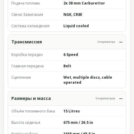
Подача топлива
2x 38 mm Carburettor
Свечи Зажигания
NGK, CR8E
Система охлаждения
Liquid cooled
Трансмиссия
3 параметра
Коробка передач
6 Speed
Главная передача
Belt
Сцепление
Wet, multiple discs, cable
operated
Размеры и масса
5 параметров
Объём топливного бака
15 Litres
Высота сиденья
675 mm / 26.5 in
Колёсная база
1665 mm / 65.5 in