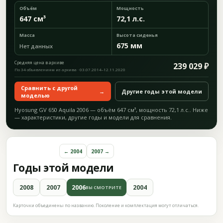
Объём
Мощность
647 см³
72,1 л.с.
Масса
Высота сиденья
675 мм
Нет данных
Средняя цена в архиве
239 029 ₽
По 34 объявлениям из архива · 03.07.2014–12.11.2020
Сравнить с другой
→
Другие годы этой модели
моделью
Hyosung GV 650 Aquila 2006 — объём 647 см³, мощность 72,1 л.с.. Ниже
— характеристики, другие годы и модели для сравнения.
← 2004
2007 →
Годы этой модели
2008
2007
2006
2004
ВЫ СМОТРИТЕ
Карточки объединены по названию. Поколение и комплектация могут отличаться.