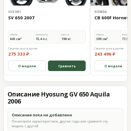
SUZUKI
HONDA
SV 650 2007
CB 600F Hornet 
Объём
Мощность
Масса
Объём
Мощно
645 см³
73,4 л.с.
198 кг
599 см³
77,5 л
Средняя цена в архиве
Средняя цена в архиве
275 333 ₽
243 496 ₽
О модели
Сравнить
О модели
Описание Hyosung GV 650 Aquila
2006
Описание пока не добавлено
Посмотрите характеристики, другие годы или сравните эту
модель с другой.