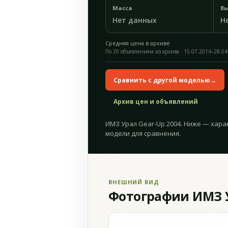
Масса
Вы
Нет данных
Н
Средняя цена в архиве
По 20 объявлениям из архива · 15.07.2014–28.04
Сравнить с другой моделью
→
Архив цен и объявлений
ИМЗ Урал Gear-Up 2004. Ниже — хара
модели для сравнения.
ВНЕШНИЙ ВИД
Фотографии ИМЗ У