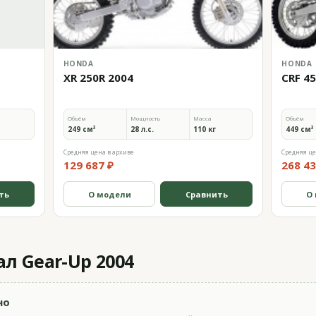
HONDA
HONDA
XR 250R 2004
CRF 4
Объём
Мощность
Масса
Объём
249 см³
28 л.с.
110 кг
449 см³
Средняя цена в архиве
Средняя це
129 687 ₽
268 43
ть
О модели
Сравнить
О
л Gear-Up 2004
но