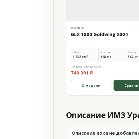
HONDA
GLX 1800 Goldwing 2004
Объём
Мощность
Масса
1 832 см³
118 л.с.
362 кг
Средняя цена в архиве
740 391 ₽
О модели
Сравни
Описание ИМЗ Ура
Описание пока не добавле