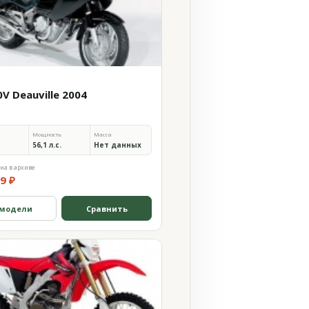
V Deauville 2004
Мощность
Масса
56,1 л.с.
Нет данных
на в архиве
9 ₽
 модели
Сравнить