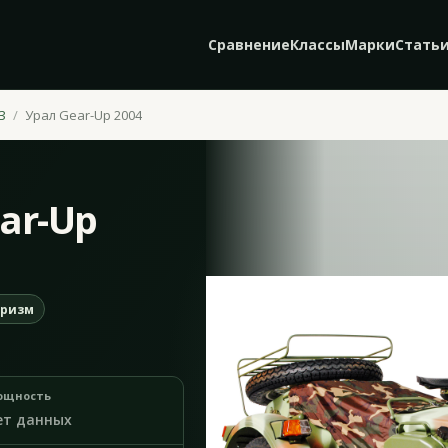
Сравнение
Классы
Марки
Стать
З
Урал Gear-Up 2004
ar-Up
уризм
ощность
ет данных