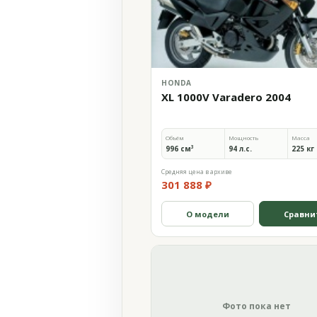
HONDA
XL 1000V Varadero 2004
Объём
Мощность
Масса
996 см³
94 л.с.
225 кг
Средняя цена в архиве
301 888 ₽
О модели
Сравни
Фото пока нет