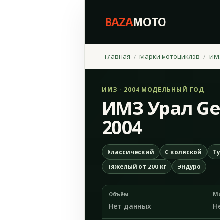
BAZA
MOTO
Главная
Марки мотоциклов
ИМ
ИМЗ · 2004 МОДЕЛЬНЫЙ ГОД
ИМЗ Урал Ge
2004
Классический
С коляской
Т
Тяжелый от 200 кг
Эндуро
Объём
М
Нет данных
Н