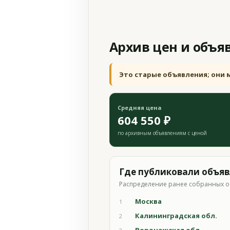
Архив цен и объя
Это старые объявления; они 
Средняя цена
604 550 ₽
по архивным объявлениям с ценой
Где публиковали объя
Распределение ранее собранных о
Москва
1
Калининградская обл.
2