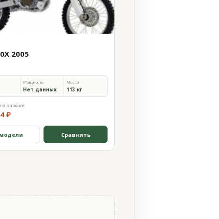
50X 2005
Мощность
Масса
Нет данных
113 кг
на в архиве
4 ₽
 модели
Сравнить