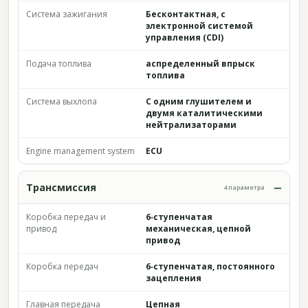
Система зажигания
Бесконтактная, с
электронной системой
управления (CDI)
Подача топлива
аспределенный впрыск
топлива
Система выхлопа
С одним глушителем и
двумя каталитическими
нейтрализаторами
Engine management system
ECU
Трансмиссия
4 параметра
Коробка передач и
6‑ступенчатая
привод
механическая, цепной
привод
Коробка передач
6‑ступенчатая, постоянного
зацепления
Главная передача
Цепная