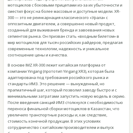
мотоциклов с боковыми прицепами из-за их убыточности и
сместил фокус на более массовые и доступные модели. XR-
300 — это не реинкарнация классического «Урала» с
оппозитным двигателем, а совершенно новый продукт,
созданный для выживания бренда и завоевания новых
сегментов рынка. Он призван стать «входным билетом» в
мир мотоциклов для тысяч российских райдеров, предлагая
современные технологии, надежность и уникальное
соотношение цены и качества.
В основе IMZ XR-300 лежит китайская платформа от
компании Yingang (прототип Yingang XR3), которая была
адаптирована под требования российского рынка и
стандарты ИМЗ. Это решение — вынужденный, но
прагматичный шаг, который позволил заводу быстро и с
минимальными затратами запустить новую модель в серию.
После введения санкций ИМЗ столкнулся с необходимостью
переноса финальной сборки мотоциклов в Казахстан, что
увеличило транспортные расходы и, как следствие,
стоимость конечной продукции. В этих условиях
сотрудничество с китайским производителем и выпуск