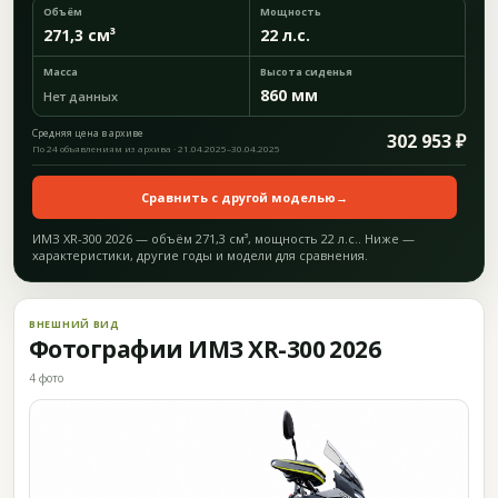
Объём
Мощность
271,3 см³
22 л.с.
Масса
Высота сиденья
860 мм
Нет данных
Средняя цена в архиве
302 953 ₽
По 24 объявлениям из архива · 21.04.2025–30.04.2025
Сравнить с другой моделью
→
ИМЗ XR-300 2026 — объём 271,3 см³, мощность 22 л.с.. Ниже —
характеристики, другие годы и модели для сравнения.
ВНЕШНИЙ ВИД
Фотографии ИМЗ XR-300 2026
4 фото