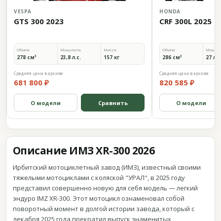
VESPA
HONDA
GTS 300 2023
CRF 300L 2025
Объём
Мощность
Масса
Объём
Мощно
278 см³
23,8 л.с.
157 кг
286 см³
27 л.с
Средняя цена в архиве
Средняя цена в архиве
681 800 ₽
820 585 ₽
О модели
Сравнить
О модели
Описание ИМЗ XR-300 2026
Ирбитский мотоциклетный завод (ИМЗ), известный своими
тяжелыми мотоциклами с коляской "УРАЛ", в 2025 году
представил совершенно новую для себя модель — легкий
эндуро IMZ XR-300. Этот мотоцикл ознаменовал собой
поворотный момент в долгой истории завода, который с
декабря 2025 года прекратил выпуск знаменитых