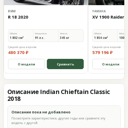
BMW
YAMAHA
R 18 2020
XV 1900 Raider 
Объём
Мощность
Масса
Объём
Мощно
1 802 см³
91 л.с.
345 кг
1 854 см³
100 л.
Средняя цена в архиве
Средняя цена в архиве
480 370 ₽
579 196 ₽
О модели
Сравнить
О модели
Описание Indian Chieftain Classic
2018
Описание пока не добавлено
Посмотрите характеристики, другие годы или сравните эту
модель с другой.