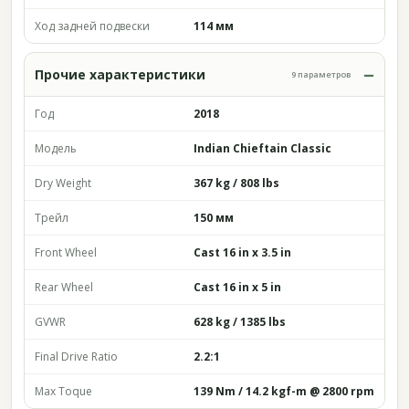
Ход задней подвески
114 мм
Прочие характеристики
9 параметров
Год
2018
Модель
Indian Chieftain Classic
Dry Weight
367 kg / 808 lbs
Трейл
150 мм
Front Wheel
Cast 16 in x 3.5 in
Rear Wheel
Cast 16 in x 5 in
GVWR
628 kg / 1385 lbs
Final Drive Ratio
2.2:1
Max Toque
139 Nm / 14.2 kgf-m @ 2800 rpm