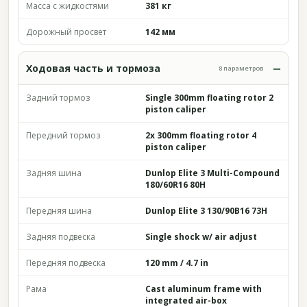
Масса с жидкостями
381 кг
Дорожный просвет
142 мм
Ходовая часть и тормоза
8 параметров
Задний тормоз
Single 300mm floating rotor 2
piston caliper
Передний тормоз
2x 300mm floating rotor 4
piston caliper
Задняя шина
Dunlop Elite 3 Multi-Compound
180/60R16 80H
Передняя шина
Dunlop Elite 3 130/90B16 73H
Задняя подвеска
Single shock w/ air adjust
Передняя подвеска
120 mm / 4.7 in
Рама
Cast aluminum frame with
integrated air-box