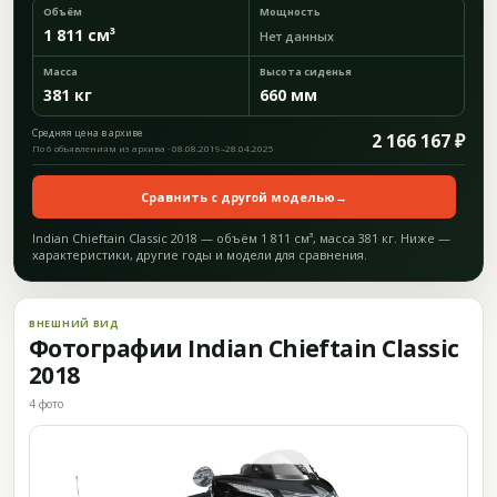
Объём
Мощность
1 811 см³
Нет данных
Масса
Высота сиденья
381 кг
660 мм
Средняя цена в архиве
2 166 167 ₽
По 6 объявлениям из архива · 08.08.2019–28.04.2025
Сравнить с другой моделью
→
Indian Chieftain Classic 2018 — объём 1 811 см³, масса 381 кг. Ниже —
характеристики, другие годы и модели для сравнения.
ВНЕШНИЙ ВИД
Фотографии Indian Chieftain Classic
2018
4 фото