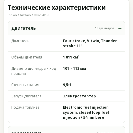
Технические характеристики
Indian Chieftain Classic 2018
Двигатель
6 параметров
Двигатель
Four stroke, V-twin, Thunder
stroke 111
Объём двигателя
1 811 см³
Диаметр цилиндра × ход
101 × 113 мм
поршня
Степень сжатия
9,5:1
Запуск двигателя
Электростартер
Подача топлива
Electronic fuel injection
system, closed loop fuel
injection / 54mm bore