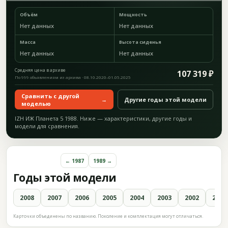
Объём
Мощность
Нет данных
Нет данных
Масса
Высота сиденья
Нет данных
Нет данных
Средняя цена в архиве
107 319 ₽
По 999 объявлениям из архива · 08.10.2020–01.05.2025
Сравнить с другой
→
Другие годы этой модели
моделью
IZH ИЖ Планета 5 1988. Ниже — характеристики, другие годы и
модели для сравнения.
← 1987
1989 →
Годы этой модели
2008
2007
2006
2005
2004
2003
2002
2001
Карточки объединены по названию. Поколение и комплектация могут отличаться.