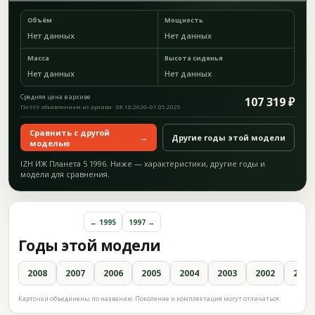
Объём
Мощность
Нет данных
Нет данных
Масса
Высота сиденья
Нет данных
Нет данных
Средняя цена в архиве
107 319 ₽
По 999 объявлениям из архива · 08.10.2020–01.05.2025
Сравнить с другой
→
Другие годы этой модели
моделью
IZH ИЖ Планета 5 1996. Ниже — характеристики, другие годы и
модели для сравнения.
← 1995
1997 →
Годы этой модели
2008
2007
2006
2005
2004
2003
2002
2001
Карточки объединены по названию. Поколение и комплектация могут отличаться.