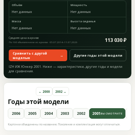
Объём
Мощность
Нет данных
Нет данных
Масса
Высота сиденья
Нет данных
Нет данных
Средняя цена в архиве
113 030 ₽
По 160 объявлениям из архива · 05.07.2014–11.07.2026
Сравнить с другой
→
Другие годы этой модели
моделью
IZH ИЖ Юнкер 2001. Ниже — характеристики, другие годы и модели
для сравнения.
← 2000
2002 →
Годы этой модели
2006
2005
2004
2003
2002
2001
20
ВЫ СМОТРИТЕ
Карточки объединены по названию. Поколение и комплектация могут отличаться.