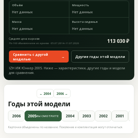
Объём
Мощность
Нет данных
Нет данных
Масса
Высота сиденья
Нет данных
Нет данных
Средняя цена в архиве
113 030 ₽
По 160 объявлениям из архива · 05.07.2014–11.07.2026
Сравнить с другой
→
Другие годы этой модели
моделью
IZH ИЖ Юнкер 2005. Ниже — характеристики, другие годы и модели
для сравнения.
← 2004
2006 →
Годы этой модели
2006
2005
2004
2003
2002
2001
20
ВЫ СМОТРИТЕ
Карточки объединены по названию. Поколение и комплектация могут отличаться.