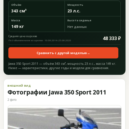
Объём
Мощность
343 см³
23 л.с.
Масса
Высота сиденья
149 кг
Нет данных
Средняя цена в архиве
48 333 ₽
По 3 объявлениям из архива · 10.08.2014–25.08.2020
Сравнить с другой моделью
→
Jawa 350 Sport 2011 — объём 343 см³, мощность 23 л.с., масса 149 кг.
Ниже — характеристики, другие годы и модели для сравнения.
ВНЕШНИЙ ВИД
Фотографии Jawa 350 Sport 2011
2 фото