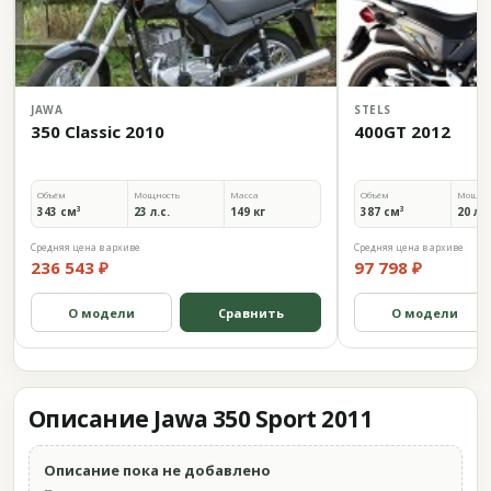
JAWA
STELS
350 Classic 2010
400GT 2012
Объём
Мощность
Масса
Объём
Мощно
343 см³
23 л.с.
149 кг
387 см³
20 л.с
Средняя цена в архиве
Средняя цена в архиве
236 543 ₽
97 798 ₽
О модели
Сравнить
О модели
Описание Jawa 350 Sport 2011
Описание пока не добавлено