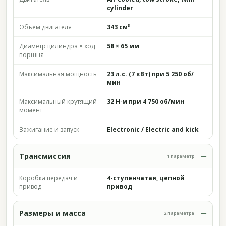
cylinder
Объём двигателя
343 см³
Диаметр цилиндра × ход
58 × 65 мм
поршня
Максимальная мощность
23 л.с. (7 кВт) при 5 250 об/
мин
Максимальный крутящий
32 Н·м при 4 750 об/мин
момент
Зажигание и запуск
Electronic / Electric and kick
Трансмиссия
1 параметр
Коробка передач и
4-ступенчатая, цепной
привод
привод
Размеры и масса
2 параметра