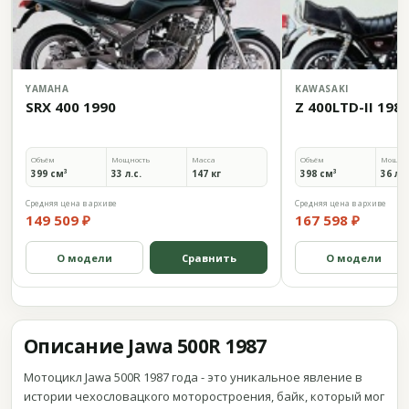
YAMAHA
KAWASAKI
SRX 400 1990
Z 400LTD-II 198
Объём
Мощность
Масса
Объём
Мощно
399 см³
33 л.с.
147 кг
398 см³
36 л.с
Средняя цена в архиве
Средняя цена в архиве
149 509 ₽
167 598 ₽
О модели
Сравнить
О модели
Описание Jawa 500R 1987
Мотоцикл Jawa 500R 1987 года - это уникальное явление в
истории чехословацкого моторостроения, байк, который мог