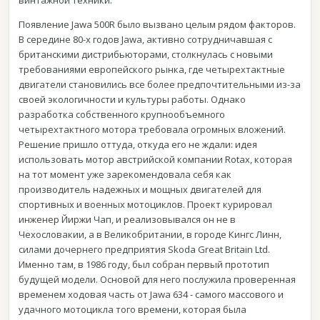
винтажной техники.
Появление Jawa 500R было вызвано целым рядом факторов.
В середине 80-х годов Jawa, активно сотрудничавшая с
британскими дистрибьюторами, столкнулась с новыми
требованиями европейского рынка, где четырехтактные
двигатели становились все более предпочтительными из-за
своей экологичности и культуры работы. Однако
разработка собственного крупнообъемного
четырехтактного мотора требовала огромных вложений.
Решение пришло оттуда, откуда его не ждали: идея
использовать мотор австрийской компании Rotax, которая
на тот момент уже зарекомендовала себя как
производитель надежных и мощных двигателей для
спортивных и военных мотоциклов. Проект курировал
инженер Йиржи Чап, и реализовывался он не в
Чехословакии, а в Великобритании, в городе Кингс Линн,
силами дочернего предприятия Skoda Great Britain Ltd.
Именно там, в 1986 году, был собран первый прототип
будущей модели. Основой для него послужила проверенная
временем ходовая часть от Jawa 634 - самого массового и
удачного мотоцикла того времени, которая была