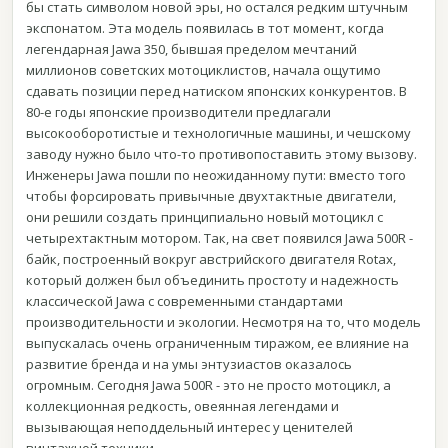
бы стать символом новой эры, но остался редким штучным
экспонатом. Эта модель появилась в тот момент, когда
легендарная Jawa 350, бывшая пределом мечтаний
миллионов советских мотоциклистов, начала ощутимо
сдавать позиции перед натиском японских конкурентов. В
80-е годы японские производители предлагали
высокооборотистые и технологичные машины, и чешскому
заводу нужно было что-то противопоставить этому вызову.
Инженеры Jawa пошли по неожиданному пути: вместо того
чтобы форсировать привычные двухтактные двигатели,
они решили создать принципиально новый мотоцикл с
четырехтактным мотором. Так, на свет появился Jawa 500R -
байк, построенный вокруг австрийского двигателя Rotax,
который должен был объединить простоту и надежность
классической Jawa с современными стандартами
производительности и экологии. Несмотря на то, что модель
выпускалась очень ограниченным тиражом, ее влияние на
развитие бренда и на умы энтузиастов оказалось
огромным. Сегодня Jawa 500R - это не просто мотоцикл, а
коллекционная редкость, овеянная легендами и
вызывающая неподдельный интерес у ценителей