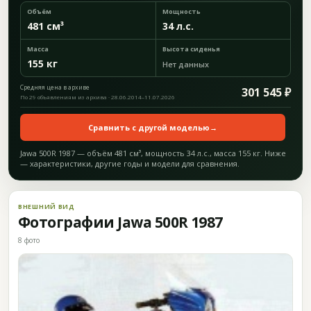
Объём
Мощность
481 см³
34 л.с.
Масса
Высота сиденья
155 кг
Нет данных
Средняя цена в архиве
301 545 ₽
По 29 объявлениям из архива · 28.06.2014–11.07.2026
Сравнить с другой моделью
→
Jawa 500R 1987 — объём 481 см³, мощность 34 л.с., масса 155 кг. Ниже
— характеристики, другие годы и модели для сравнения.
ВНЕШНИЙ ВИД
Фотографии Jawa 500R 1987
8 фото