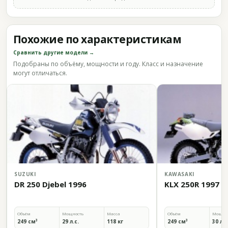
Похожие по характеристикам
Сравнить другие модели →
Подобраны по объёму, мощности и году. Класс и назначение
могут отличаться.
SUZUKI
KAWASAKI
DR 250 Djebel 1996
KLX 250R 1997
Объём
Мощность
Масса
Объём
Мощно
249 см³
29 л.с.
118 кг
249 см³
30 л.с