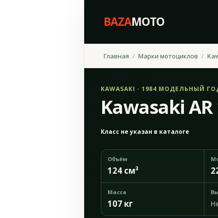
BAZA
MOTO
Главная
Марки мотоциклов
Ka
KAWASAKI · 1984 МОДЕЛЬНЫЙ ГО
Kawasaki AR 
Класс не указан в каталоге
Объём
М
124 см³
2
Масса
Вы
107 кг
Н