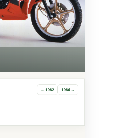
← 1982
1986 →