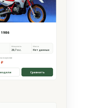
 1986
Мощность
Масса
20,7 л.с.
Нет данных
на в архиве
 ₽
 модели
Сравнить