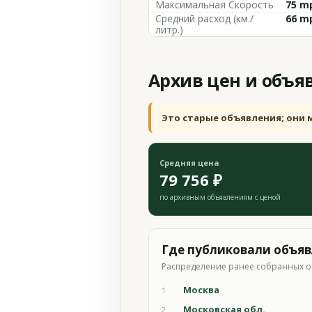
Максимальная Скорость
75 m
Средний расход (км./
66 m
литр.)
Архив цен и объя
Это старые объявления; они 
Средняя цена
79 756 ₽
по архивным объявлениям с ценой
Где публиковали объя
Распределение ранее собранных о
Москва
1
Московская обл.
2