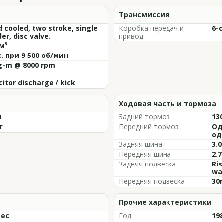
Трансмиссия
d cooled, two stroke, single
Коробка передач и
6-
der, disc valve.
привод
м³
с. при 9 500 об/мин
kg-m @ 8000 rpm
itor discharge / kick
Ходовая часть и тормоза
л
Задний тормоз
13
г
Передний тормоз
Од
од
Задняя шина
3.0
Передняя шина
2.7
Задняя подвеска
Ris
wa
Передняя подвеска
30
Прочие характеристики
sec
Год
19