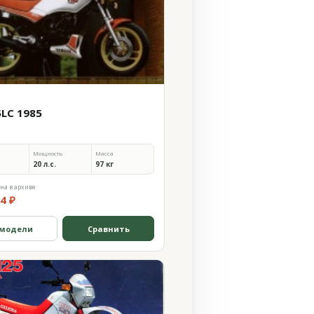
5LC 1985
Мощность
Масса
20 л.с.
97 кг
на в архиве
4 ₽
 модели
Сравнить