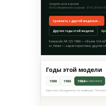
Средняя цена в архиве
По 932 объявлениям из архива · 07.07.2014–01.
Сравнить с другой моделью
→
Другие годы этой модели
Ар
Kawasaki AR 125 1984 — объём 124 см³,
кг. Ниже — характеристики, другие г
Годы этой модели
1988
1986
1984
ВЫ СМОТРИТЕ
Карточки объединены по названию. Поколени