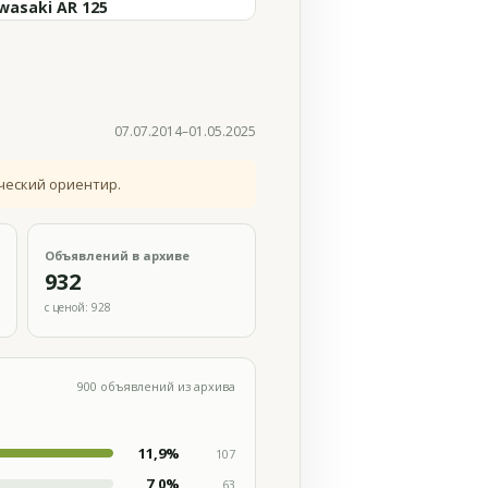
wasaki AR 125
07.07.2014–01.05.2025
ческий ориентир.
Объявлений в архиве
932
с ценой: 928
900 объявлений из архива
11,9%
107
7,0%
63