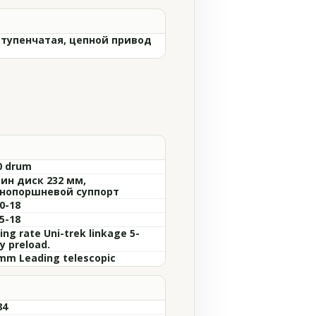
ступенчатая, цепной привод
0 drum
ин диск 232 мм,
нопоршневой суппорт
0-18
5-18
ing rate Uni-trek linkage 5-
y preload.
mm Leading telescopic
84