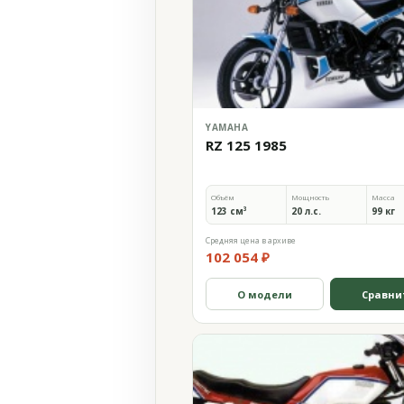
YAMAHA
RZ 125 1985
Объём
Мощность
Масса
123 см³
20 л.с.
99 кг
Средняя цена в архиве
102 054 ₽
О модели
Сравни