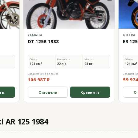
YAMAHA
GILERA
DT 125R 1988
ER 125
Объём
Мощность
Масса
Объём
124 см³
22 л.с.
98 кг
124 см³
Средняя цена в архиве
Средняя це
106 987 ₽
59 974
ть
О модели
Сравнить
О
 AR 125 1984