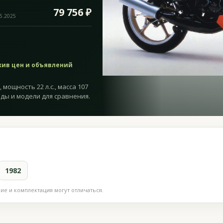
79 756 ₽
05.2025
хив цен и объявлений
 мощность 22 л.с., масса 107
оды и модели для сравнения.
1982
е и комплектация могут отличаться.