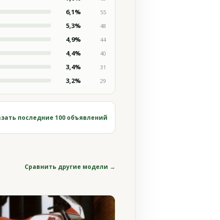
6,1%
55
5,3%
48
4,9%
44
4,4%
40
3,4%
31
3,2%
29
зать последние 100 объявлений
Сравнить другие модели →