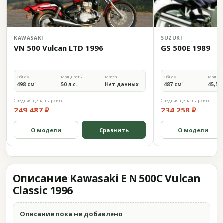
KAWASAKI
SUZUKI
VN 500 Vulcan LTD 1996
GS 500E 1989
Объём
Мощность
Масса
Объём
Мощно
498 см³
50 л.с.
Нет данных
487 см³
45,5 л
Средняя цена в архиве
Средняя цена в архиве
249 487 ₽
234 258 ₽
О модели
Сравнить
О модели
Описание Kawasaki E N 500C Vulcan
Classic 1996
Описание пока не добавлено