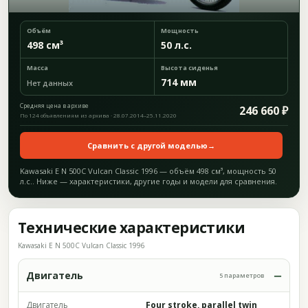
Объём
Мощность
498 см³
50 л.с.
Масса
Высота сиденья
714 мм
Нет данных
Средняя цена в архиве
246 660 ₽
По 124 объявлениям из архива · 28.07.2014–25.11.2020
Сравнить с другой моделью
→
Kawasaki E N 500C Vulcan Classic 1996 — объём 498 см³, мощность 50
л.с.. Ниже — характеристики, другие годы и модели для сравнения.
Технические характеристики
Kawasaki E N 500C Vulcan Classic 1996
Двигатель
5 параметров
Двигатель
Four stroke, parallel twin