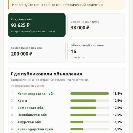
Используйте цены только как исторический ориентир.
Средняя цена
Самая низкая цена
92 625 ₽
38 000 ₽
по архивным объявлениям с ценой
Объявлений в архиве
Самая высокая цена
16
200 000 ₽
с ценой: 16
Где публиковали объявления
Распределение ранее собранных объявлений по регионам.
16 объявлений из архива
1
Калининградская обл.
18,8%
2
Крым
12,5%
3
Самарская обл.
12,5%
4
Челябинская обл.
12,5%
5
Амурская обл.
6,3%
6
Краснодарский край
6,3%