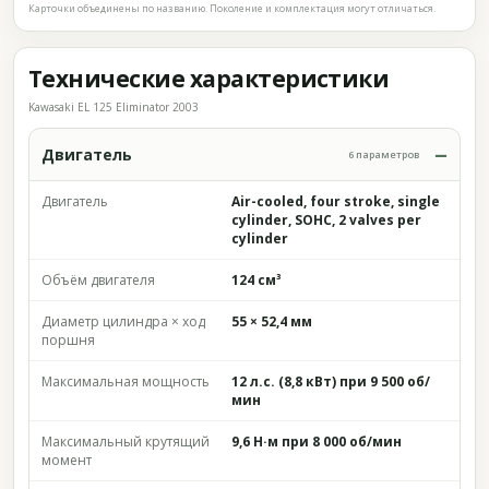
Карточки объединены по названию. Поколение и комплектация могут отличаться.
Технические характеристики
Kawasaki EL 125 Eliminator 2003
Двигатель
6 параметров
Двигатель
Air-cooled, four stroke, single
cylinder, SOHC, 2 valves per
cylinder
Объём двигателя
124 см³
Диаметр цилиндра × ход
55 × 52,4 мм
поршня
Максимальная мощность
12 л.с. (8,8 кВт) при 9 500 об/
мин
Максимальный крутящий
9,6 Н·м при 8 000 об/мин
момент