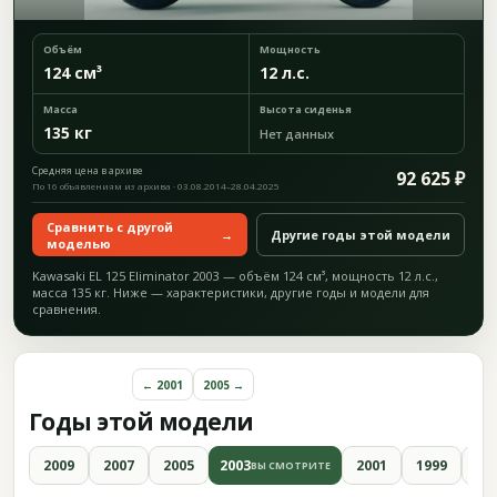
Объём
Мощность
124 см³
12 л.с.
Масса
Высота сиденья
135 кг
Нет данных
Средняя цена в архиве
92 625 ₽
По 16 объявлениям из архива · 03.08.2014–28.04.2025
Сравнить с другой
→
Другие годы этой модели
моделью
Kawasaki EL 125 Eliminator 2003 — объём 124 см³, мощность 12 л.с.,
масса 135 кг. Ниже — характеристики, другие годы и модели для
сравнения.
← 2001
2005 →
Годы этой модели
2009
2007
2005
2003
2001
1999
19
ВЫ СМОТРИТЕ