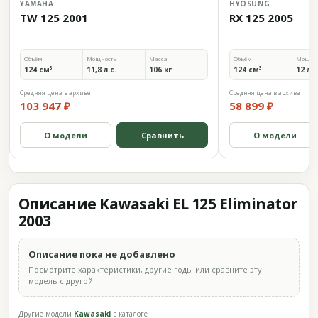
YAMAHA
HYOSUNG
TW 125 2001
RX 125 2005
Объём
Мощность
Масса
Объём
Мощно
124 см³
11,8 л.с.
106 кг
124 см³
12 л.с
Средняя цена в архиве
Средняя цена в архиве
103 947 ₽
58 899 ₽
О модели
Сравнить
О модели
Описание Kawasaki EL 125 Eliminator
2003
Описание пока не добавлено
Посмотрите характеристики, другие годы или сравните эту
модель с другой.
Другие модели
Kawasaki
в каталоге