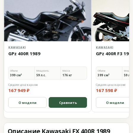
KAWASAKI
KAWASAKI
GPz 400R 1989
GPz 400R F3 198
Объём
Мощность
Масса
Объём
Мощно
399 см³
59 л.с.
176 кг
399 см³
59 л.с
Средняя цена в архиве
Средняя цена в архиве
167 949 ₽
167 598 ₽
О модели
Сравнить
О модели
Описание Kawasaki FX 400R 1989