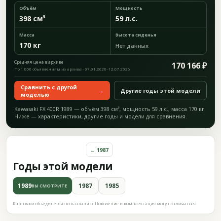
Объём
Мощность
398 см³
59 л.с.
Масса
Высота сиденья
170 кг
Нет данных
Средняя цена в архиве
170 166 ₽
По 1 000 объявлениям из архива · 07.01.2020–12.07.2026
Сравнить с другой
→
Другие годы этой модели
моделью
Kawasaki FX 400R 1989 — объём 398 см³, мощность 59 л.с., масса 170 кг.
Ниже — характеристики, другие годы и модели для сравнения.
← 1987
Годы этой модели
1989
1987
1985
ВЫ СМОТРИТЕ
Карточки объединены по названию. Поколение и комплектация могут отличаться.