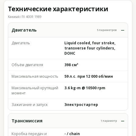
Технические характеристики
Kawasaki FX 400R 1989
Двигатель
5 параметров
Двигатель
Liquid cooled, four stroke,
transverse four cylinders,
DOHC
Объём двигателя
398 см³
Максимальная мощность
59 л.с. при 12 000 об/мин
Максимальный крутящий
3.6 kg-m @ 10500 rpm
момент
Зажигание и запуск
Электростартер
Трансмиссия
1 параметр
Коробка передач и
- / chain