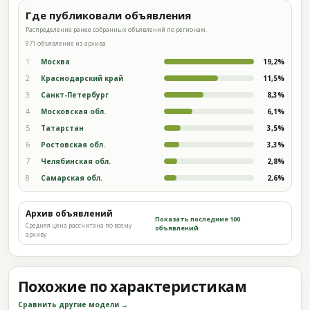
Где публиковали объявления
Распределение ранее собранных объявлений по регионам.
971 объявление из архива
1
Москва
19,2%
2
Краснодарский край
11,5%
3
Санкт-Петербург
8,3%
4
Московская обл.
6,1%
5
Татарстан
3,5%
6
Ростовская обл.
3,3%
7
Челябинская обл.
2,8%
8
Самарская обл.
2,6%
Архив объявлений
Показать последние 100
Средняя цена рассчитана по всему
объявлений
архиву
Похожие по характеристикам
Сравнить другие модели →