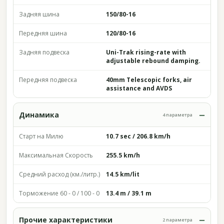
Задняя шина
150/80-16
Передняя шина
120/80-16
Задняя подвеска
Uni-Trak rising-rate with
adjustable rebound damping.
Передняя подвеска
40mm Telescopic forks, air
assistance and AVDS
Динамика
4 параметра
Старт на Милю
10.7 sec / 206.8 km/h
Максимальная Скорость
255.5 km/h
Средний расход (км./литр.)
14.5 km/lit
Торможение 60 - 0 / 100 - 0
13.4 m / 39.1 m
Прочие характеристики
2 параметра