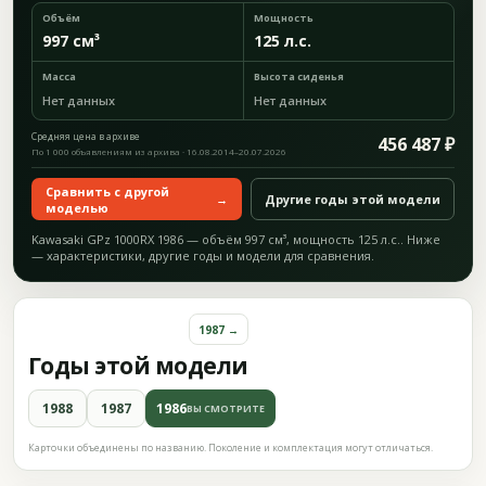
Объём
Мощность
997 см³
125 л.с.
Масса
Высота сиденья
Нет данных
Нет данных
Средняя цена в архиве
456 487 ₽
По 1 000 объявлениям из архива · 16.08.2014–20.07.2026
Сравнить с другой
→
Другие годы этой модели
моделью
Kawasaki GPz 1000RX 1986 — объём 997 см³, мощность 125 л.с.. Ниже
— характеристики, другие годы и модели для сравнения.
1987 →
Годы этой модели
1988
1987
1986
ВЫ СМОТРИТЕ
Карточки объединены по названию. Поколение и комплектация могут отличаться.