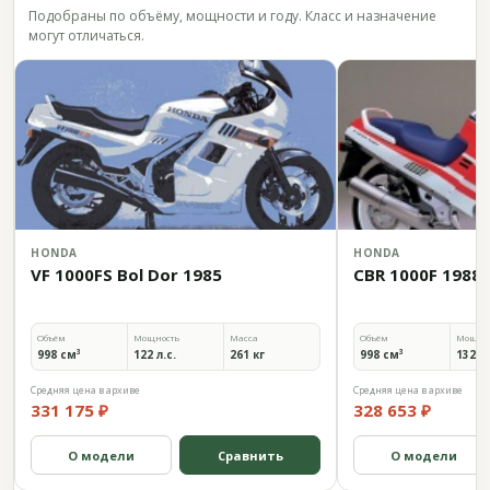
Подобраны по объёму, мощности и году. Класс и назначение
могут отличаться.
HONDA
HONDA
VF 1000FS Bol Dor 1985
CBR 1000F 1988
Объём
Мощность
Масса
Объём
Мощно
998 см³
122 л.с.
261 кг
998 см³
132 л.
Средняя цена в архиве
Средняя цена в архиве
331 175 ₽
328 653 ₽
О модели
Сравнить
О модели