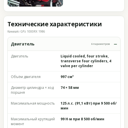
Технические характеристики
Kawasaki GPz 1000RX 1986
Двигатель
6 параметров
Двигатель
Liquid cooled, four stroke,
transverse four cylinders, 4
valve per cylinder
Объём двигателя
997 см³
Диаметр цилиндра × ход
74 × 58 мм
поршня
Максимальная мощность
125 л.с. (91,1 кВт) при 9 500 об/
мин
Максимальный крутящий
99 Н·м при 8 500 об/мин
момент