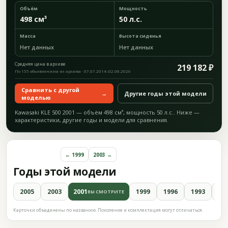
Объём
Мощность
498 см³
50 л.с.
Масса
Высота сиденья
Нет данных
Нет данных
Средняя цена в архиве
219 182 ₽
По 155 объявлениям из архива · 07.07.2014–02.08.2026
Сравнить с другой
→
Другие годы этой модели
моделью
Kawasaki KLE 500 2001 — объём 498 см³, мощность 50 л.с.. Ниже —
характеристики, другие годы и модели для сравнения.
← 1999
2003 →
Годы этой модели
2005
2003
2001
1999
1996
1993
19
ВЫ СМОТРИТЕ
Карточки объединены по названию. Поколение и комплектация могут отличаться.