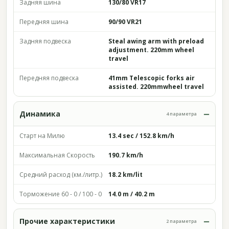
Задняя шина
130/80 VR17
Передняя шина
90/90 VR21
Задняя подвеска
Steal awing arm with preload
adjustment. 220mm wheel
travel
Передняя подвеска
41mm Telescopic forks air
assisted. 220mmwheel travel
Динамика
4 параметра
Старт на Милю
13.4 sec / 152.8 km/h
Максимальная Скорость
190.7 km/h
Средний расход (км./литр.)
18.2 km/lit
Торможение 60 - 0 / 100 - 0
14.0 m / 40.2 m
Прочие характеристики
2 параметра