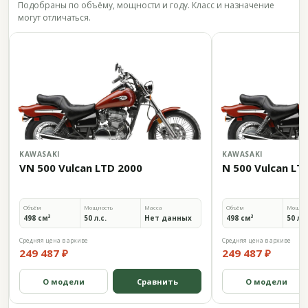
Подобраны по объёму, мощности и году. Класс и назначение
могут отличаться.
KAWASAKI
KAWASAKI
VN 500 Vulcan LTD 2000
N 500 Vulcan LT
Объём
Мощность
Масса
Объём
Мощно
498 см³
50 л.с.
Нет данных
498 см³
50 л.с
Средняя цена в архиве
Средняя цена в архиве
249 487 ₽
249 487 ₽
О модели
Сравнить
О модели