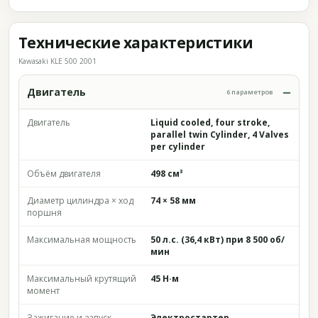
Технические характеристики
Kawasaki KLE 500 2001
Двигатель
6 параметров
Двигатель
Liquid cooled, four stroke,
parallel twin Cylinder, 4 Valves
per cylinder
Объём двигателя
498 см³
Диаметр цилиндра × ход
74 × 58 мм
поршня
Максимальная мощность
50 л.с. (36,4 кВт) при 8 500 об/
мин
Максимальный крутящий
45 Н·м
момент
Зажигание и запуск
Электростартер