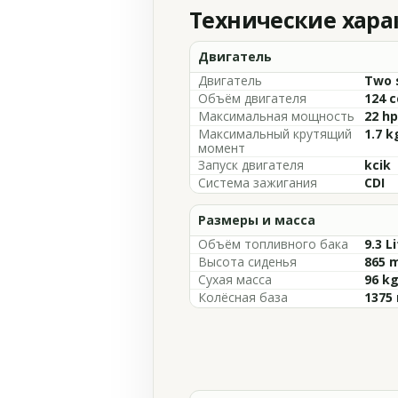
Технические хар
Двигатель
Двигатель
Two s
Объём двигателя
124 c
Максимальная мощность
22 hp
Максимальный крутящий
1.7 k
момент
Запуск двигателя
kcik
Система зажигания
CDI
Размеры и масса
Объём топливного бака
9.3 L
Высота сиденья
865 m
Сухая масса
96 kg
Колёсная база
1375 