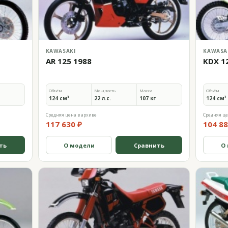
KAWASAKI
KAWASA
AR 125 1988
KDX 1
Объём
Мощность
Масса
Объём
124 см³
22 л.с.
107 кг
124 см³
Средняя цена в архиве
Средняя це
117 630 ₽
104 88
ть
О модели
Сравнить
О