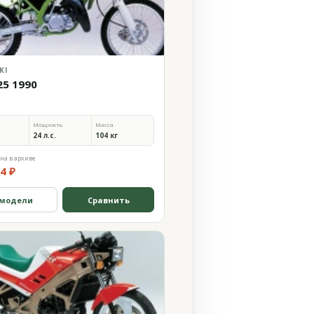
KI
25 1990
Мощность
Масса
24 л.с.
104 кг
на в архиве
4 ₽
 модели
Сравнить