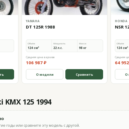
YAMAHA
HONDA
DT 125R 1988
NSR 1
Объём
Мощность
Масса
Объём
124 см³
22 л.с.
98 кг
124 см³
Средняя цена в архиве
Средняя це
106 987 ₽
64 952
ть
О модели
Сравнить
О
 KMX 125 1994
но
ие годы или сравните эту модель с другой.