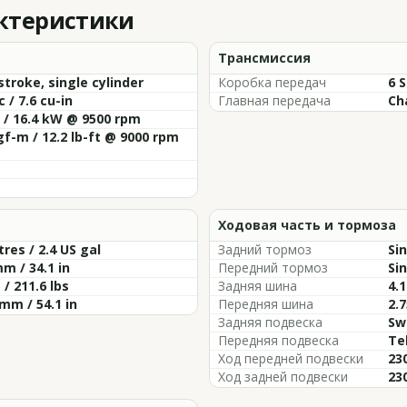
актеристики
Трансмиссия
troke, single cylinder
Коробка передач
6 
c / 7.6 cu-in
Главная передача
Ch
 / 16.4 kW @ 9500 rpm
gf-m / 12.2 lb-ft @ 9000 rpm
Ходовая часть и тормоза
itres / 2.4 US gal
Задний тормоз
Si
m / 34.1 in
Передний тормоз
Si
 / 211.6 lbs
Задняя шина
4.1
mm / 54.1 in
Передняя шина
2.7
Задняя подвеска
Sw
Передняя подвеска
Te
Ход передней подвески
230
Ход задней подвески
230