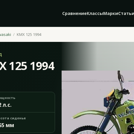
Сравнение
Классы
Марки
Стать
wasaki
KMX 125 1994
Д
X 125 1994
ощность
2 л.с.
сота сиденья
65 мм