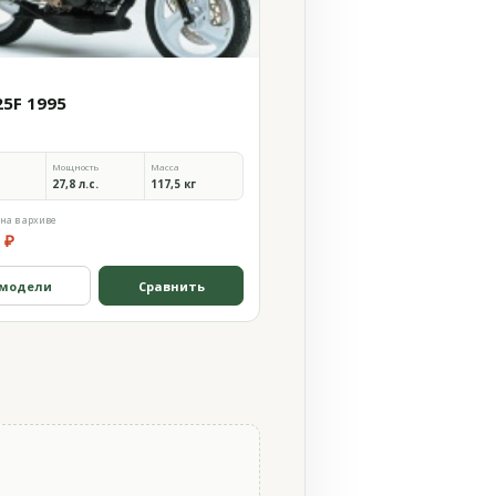
25F 1995
Мощность
Масса
27,8 л.с.
117,5 кг
на в архиве
 ₽
 модели
Сравнить