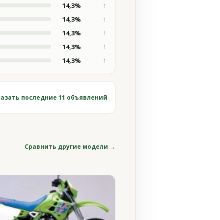
14,3%
1
14,3%
1
14,3%
1
14,3%
1
14,3%
1
азать последние 11 объявлений
Сравнить другие модели →