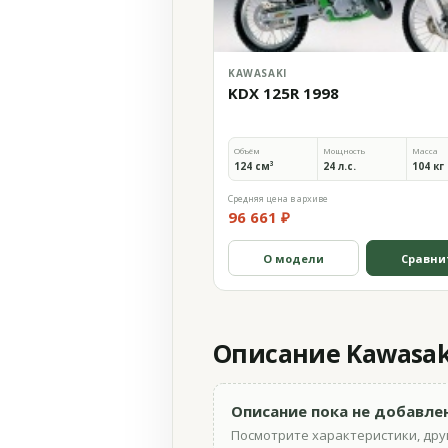
KAWASAKI
KDX 125R 1998
Объём
Мощность
Масса
124 см³
24 л.с.
104 кг
Средняя цена в архиве
96 661 ₽
О модели
Сравни
Описание Kawasaki
Описание пока не добавле
Посмотрите характеристики, друг