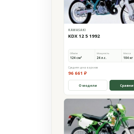
KAWASAKI
KDX 12 5 1992
Объём
Мощность
Масса
124 см³
24 л.с.
104 кг
Средняя цена в архиве
96 661 ₽
О модели
Сравни