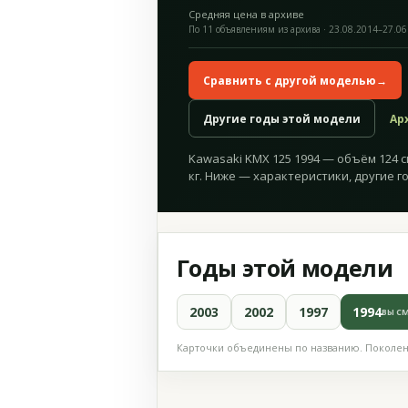
Средняя цена в архиве
По 11 объявлениям из архива · 23.08.2014–27.06
Сравнить с другой моделью
→
Другие годы этой модели
Ар
Kawasaki KMX 125 1994 — объём 124 см³
кг. Ниже — характеристики, другие г
Годы этой модели
2003
2002
1997
1994
ВЫ С
Карточки объединены по названию. Поколени