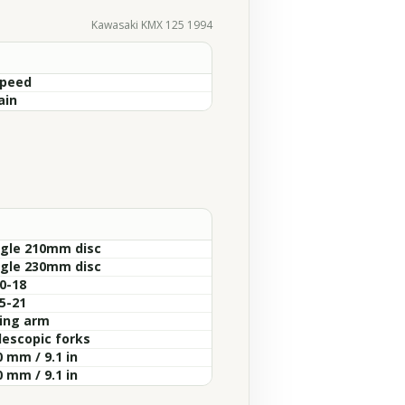
Kawasaki KMX 125 1994
Speed
ain
ngle 210mm disc
ngle 230mm disc
0-18
5-21
ing arm
lescopic forks
 mm / 9.1 in
 mm / 9.1 in