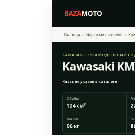
BAZA
MOTO
Главная
Марки мотоциклов
Ka
KAWASAKI · 1994 МОДЕЛЬНЫЙ ГО
Kawasaki KM
Класс не указан в каталоге
Объём
М
124 см³
2
Масса
Вы
96 кг
8