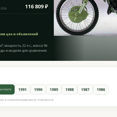
116 809 ₽
.2026
хив цен и объявлений
, мощность 22 л.с., масса 96
оды и модели для сравнения.
1991
1990
1989
1988
1987
1986
МОТРИТЕ
е и комплектация могут отличаться.