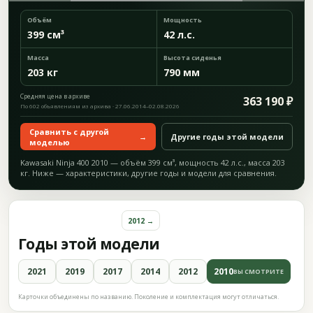
Объём
Мощность
399 см³
42 л.с.
Масса
Высота сиденья
203 кг
790 мм
Средняя цена в архиве
363 190 ₽
По 602 объявлениям из архива · 27.06.2014–02.08.2026
Сравнить с другой
→
Другие годы этой модели
моделью
Kawasaki Ninja 400 2010 — объём 399 см³, мощность 42 л.с., масса 203
кг. Ниже — характеристики, другие годы и модели для сравнения.
2012 →
Годы этой модели
2021
2019
2017
2014
2012
2010
ВЫ СМОТРИТЕ
Карточки объединены по названию. Поколение и комплектация могут отличаться.