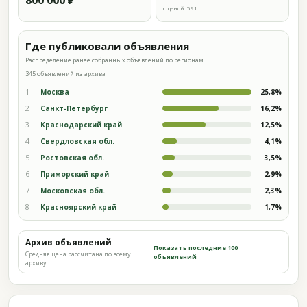
800 000 ₽
с ценой: 591
Где публиковали объявления
Распределение ранее собранных объявлений по регионам.
345 объявлений из архива
1
Москва
25,8%
2
Санкт-Петербург
16,2%
3
Краснодарский край
12,5%
4
Свердловская обл.
4,1%
5
Ростовская обл.
3,5%
6
Приморский край
2,9%
7
Московская обл.
2,3%
8
Красноярский край
1,7%
Архив объявлений
Показать последние 100
Средняя цена рассчитана по всему
объявлений
архиву