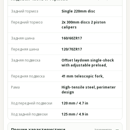
Задний тормоз
Single 220mm disc
Передний тормоз
2x 300mm discs 2 piston
calipers
Задняя шина
160/60ZR17
Передняя шина
120/70ZR17
Задняя подвеска
Offset laydown single-shock
with adjustable preload,
Передняя подвеска
41 mm telescopic fork,
Рама
High-tensile steel, perimeter
design
Ход передней подвески
120 mm / 4.7 in
Ход задней подвески
125 mm / 4.9 in
Прочие характеристики
3 параметра