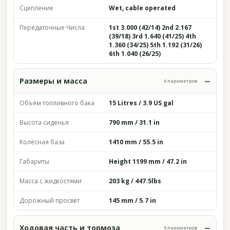
Сцепление
Wet, cable operated
Передаточные Числа
1st 3.000 (42/14) 2nd 2.167
(39/18) 3rd 1.640 (41/25) 4th
1.360 (34/25) 5th 1.192 (31/26)
6th 1.040 (26/25)
Размеры и масса
6 параметров
Объём топливного бака
15 Litres / 3.9 US gal
Высота сиденья
790 mm / 31.1 in
Колёсная база
1410 mm / 55.5 in
Габариты
Height 1199 mm / 47.2 in
Масса с жидкостями
203 kg / 447.5lbs
Дорожный просвет
145 mm / 5.7 in
Ходовая часть и тормоза
9 параметров