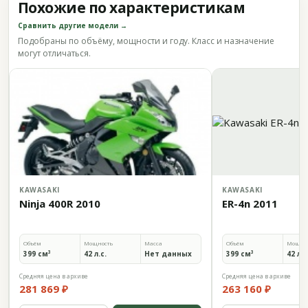
Похожие по характеристикам
Сравнить другие модели →
Подобраны по объёму, мощности и году. Класс и назначение
могут отличаться.
KAWASAKI
KAWASAKI
Ninja 400R 2010
ER-4n 2011
Объём
Мощность
Масса
Объём
Мощно
399 см³
42 л.с.
Нет данных
399 см³
42 л.с
Средняя цена в архиве
Средняя цена в архиве
281 869 ₽
263 160 ₽