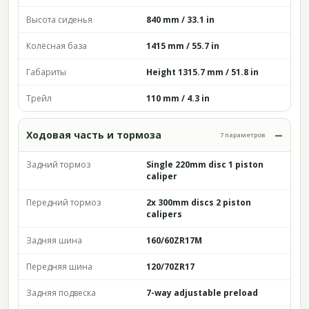
Высота сиденья
840 mm / 33.1 in
Колёсная база
1415 mm / 55.7 in
Габариты
Height 1315.7 mm / 51.8 in
Трейл
110 mm / 4.3 in
Ходовая часть и тормоза
7 параметров
Задний тормоз
Single 220mm disc 1 piston
caliper
Передний тормоз
2x 300mm discs 2 piston
calipers
Задняя шина
160/60ZR17M
Передняя шина
120/70ZR17
Задняя подвеска
7-way adjustable preload