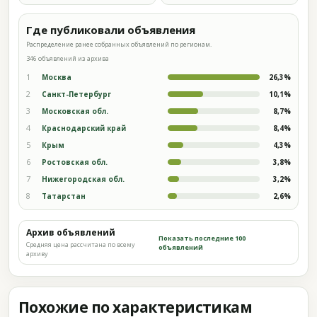
Где публиковали объявления
Распределение ранее собранных объявлений по регионам.
346 объявлений из архива
1
Москва
26,3%
2
Санкт-Петербург
10,1%
3
Московская обл.
8,7%
4
Краснодарский край
8,4%
5
Крым
4,3%
6
Ростовская обл.
3,8%
7
Нижегородская обл.
3,2%
8
Татарстан
2,6%
Архив объявлений
Показать последние 100
Средняя цена рассчитана по всему
объявлений
архиву
Похожие по характеристикам