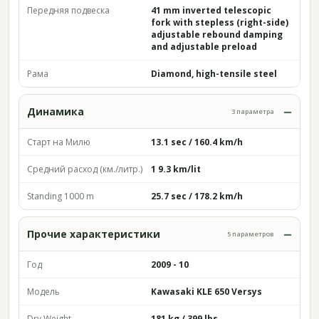
Передняя подвеска
41 mm inverted telescopic
fork with stepless (right-side)
adjustable rebound damping
and adjustable preload
Рама
Diamond, high-tensile steel
Динамика
3 параметра
Старт на Милю
13.1 sec / 160.4 km/h
Средний расход (км./литр.)
1 9.3 km/lit
Standing 1000 m
25.7 sec / 178.2 km/h
Прочие характеристики
5 параметров
Год
2009 - 10
Модель
Kawasaki KLE 650 Versys
Dry Weight
181 kg / 399 lbs