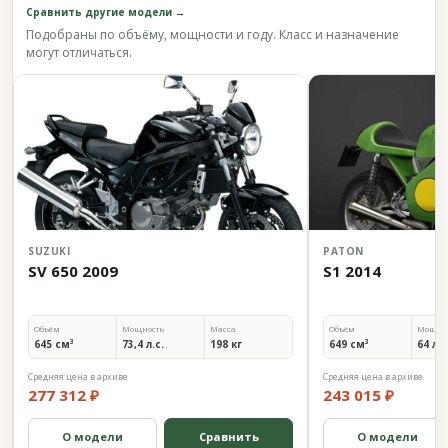
Сравнить другие модели →
Подобраны по объёму, мощности и году. Класс и назначение
могут отличаться.
SUZUKI
PATON
SV 650 2009
S1 2014
Объём
Мощность
Масса
Объём
Мощно
645 см³
73,4 л.с.
198 кг
649 см³
64 л.с
Средняя цена в архиве
Средняя цена в архиве
277 312 ₽
243 015 ₽
О модели
Сравнить
О модели