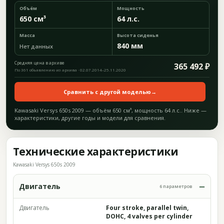
Объём
Мощность
650 см³
64 л.с.
Масса
Высота сиденья
840 мм
Нет данных
Средняя цена в архиве
365 492 ₽
По 361 объявлению из архива · 02.07.2014–25.11.2020
Сравнить с другой моделью
→
Kawasaki Versys 650s 2009 — объём 650 см³, мощность 64 л.с.. Ниже —
характеристики, другие годы и модели для сравнения.
Технические характеристики
Kawasaki Versys 650s 2009
Двигатель
6 параметров
Двигатель
Four stroke, parallel twin,
DOHC, 4 valves per cylinder