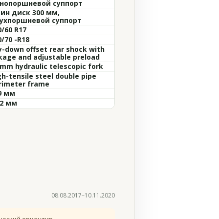
нопоршневой суппорт
ин диск 300 мм,
ухпоршневой суппорт
0/60 R17
0/70 -R18
y-down offset rear shock with
nkage and adjustable preload
 mm hydraulic telescopic fork
gh-tensile steel double pipe
rimeter frame
9 мм
,2 мм
08.08.2017–10.11.2020