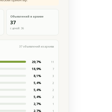
ческий ориентир.
Объявлений в архиве
37
с ценой: 36
37 объявлений из архива
29,7%
11
18,9%
7
8,1%
3
5,4%
2
5,4%
2
5,4%
2
2,7%
1
2,7%
1