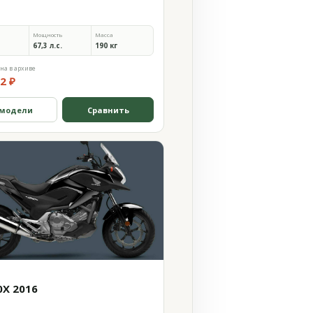
Мощность
Масса
67,3 л.с.
190 кг
на в архиве
2 ₽
 модели
Сравнить
0X 2016