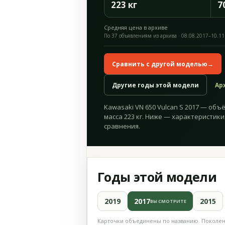
223 кг
7
Средняя цена в архиве
По 37 объявлениям из архива · 08.08.2017–10.11
Сравнить с другой моделью
→
Другие годы этой модели
Ар
Kawasaki VN 650 Vulcan S 2017 — объём
масса 223 кг. Ниже — характеристики
сравнения.
Годы этой модели
2019
2017
2015
ВЫ СМОТРИТЕ
Карточки объединены по названию. Поколени