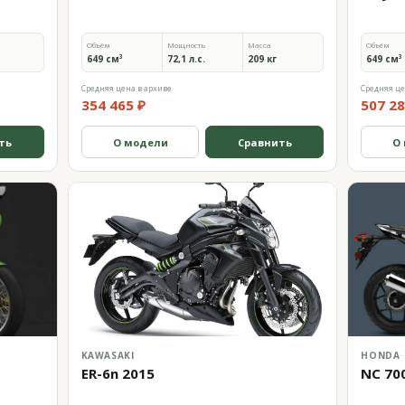
Объём
Мощность
Масса
Объём
649 см³
72,1 л.с.
209 кг
649 см³
Средняя цена в архиве
Средняя це
354 465 ₽
507 28
ть
О модели
Сравнить
О
KAWASAKI
HONDA
ER-6n 2015
NC 70