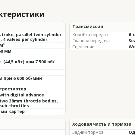
актеристики
Трансмиссия
stroke, parallel twin cylinder.
Коробка передач
6-
 4 valves per cylinder.
Главная передача
Se
м³
Сцепление
We
60 мм
с. (44,5 кВт) при 7 500 об/
1
м при 6 600 об/мин
тростартер
with digital advance
two 38mm throttle bodies,
sub-throttles
ый картер
Ходовая часть и тормоза
Задний тормоз
Од