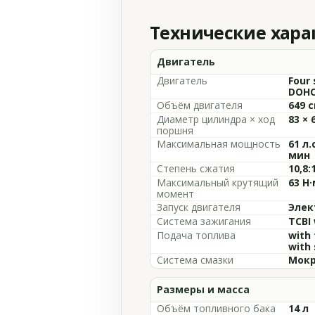
Технические хар
Двигатель
Двигатель
Four 
DOHC,
Объём двигателя
649 с
Диаметр цилиндра × ход
83 × 
поршня
Максимальная мощность
61 л.
мин
Степень сжатия
10,8:
Максимальный крутящий
63 Н·
момент
Запуск двигателя
Элек
Система зажигания
TCBI 
Подача топлива
with 
with 
Система смазки
Мокр
Размеры и масса
Объём топливного бака
14 л