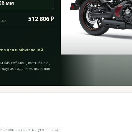
06 мм
512 806 ₽
.2020
хив цен и объявлений
 649 см³, мощность 61 л.с.,
, другие годы и модели для
е и комплектация могут отличаться.