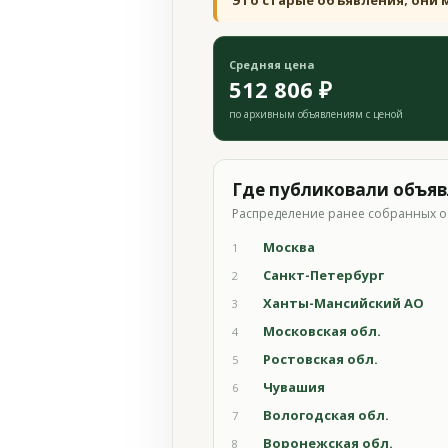
Это старые объявления; они 
Средняя цена
512 806 ₽
по архивным объявлениям с ценой
Где публиковали объя
Распределение ранее собранных о
Москва
1
Санкт-Петербург
2
Ханты-Мансийский АО
3
Московская обл.
4
Ростовская обл.
5
Чувашия
6
Вологодская обл.
7
Воронежская обл.
8