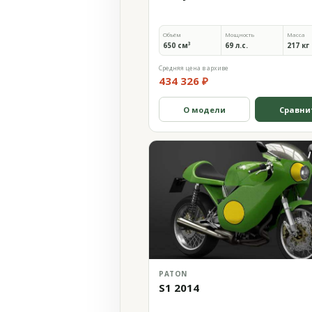
Объём
Мощность
Масса
650 см³
69 л.с.
217 кг
Средняя цена в архиве
434 326 ₽
О модели
Сравни
PATON
S1 2014