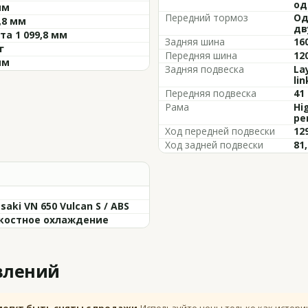
од
мм
Передний тормоз
Од
,8 мм
дв
та 1 099,8 мм
Задняя шина
16
г
Передняя шина
12
мм
Задняя подвеска
La
li
Передняя подвеска
41
Рама
Hi
pe
Ход передней подвески
12
Ход задней подвески
81
aki VN 650 Vulcan S / ABS
остное охлаждение
влений