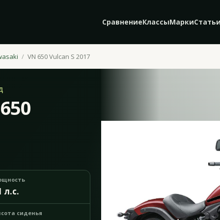
Сравнение
Классы
Марки
Стать
wasaki
VN 650 Vulcan S 2017
Д
 650
ощность
1 л.с.
сота сиденья