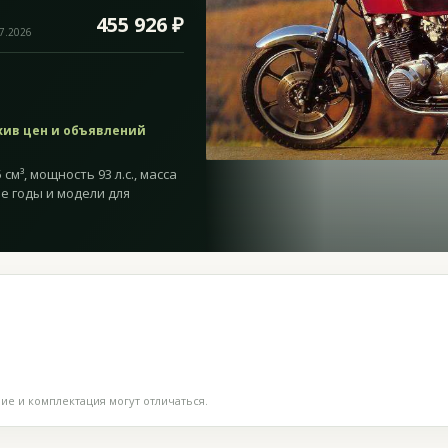
455 926 ₽
07.2026
хив цен и объявлений
см³, мощность 93 л.с., масса
ие годы и модели для
е и комплектация могут отличаться.