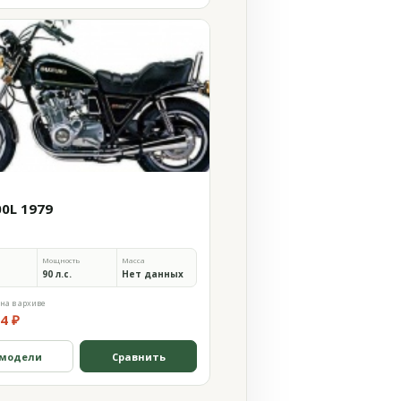
00L 1979
Мощность
Масса
90 л.с.
Нет данных
на в архиве
4 ₽
 модели
Сравнить