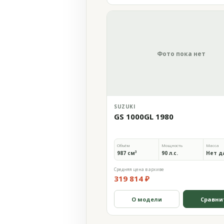
Фото пока нет
SUZUKI
GS 1000GL 1980
Объём
Мощность
Масса
987 см³
90 л.с.
Нет д
Средняя цена в архиве
319 814 ₽
О модели
Сравни