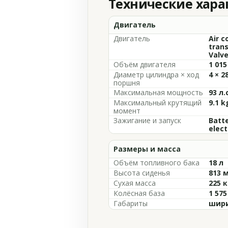
Технические хар
Двигатель
Двигатель
Air c
trans
Valve
Объём двигателя
1 015
Диаметр цилиндра × ход
4 × 2
поршня
Максимальная мощность
93 л.
Максимальный крутящий
9.1 
момент
Зажигание и запуск
Batte
elect
Размеры и масса
Объём топливного бака
18 л
Высота сиденья
813 
Сухая масса
225 к
Колёсная база
1 57
Габариты
шири