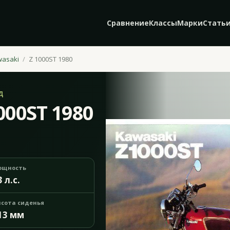
Сравнение
Классы
Марки
Стать
wasaki
Z 1000ST 1980
Д
000ST 1980
ощность
3 л.с.
сота сиденья
13 мм