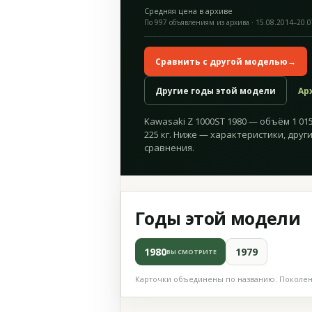
Средняя цена в архиве
По 997 объявлениям из архива · 15.08.2014–20.
Сравнить с другой моделью
→
Другие годы этой модели
Ар
Kawasaki Z 1000ST 1980 — объём 1 015 
225 кг. Ниже — характеристики, друг
сравнения.
Годы этой модели
1980
1979
ВЫ СМОТРИТЕ
Карточки объединены по названию. Поколени