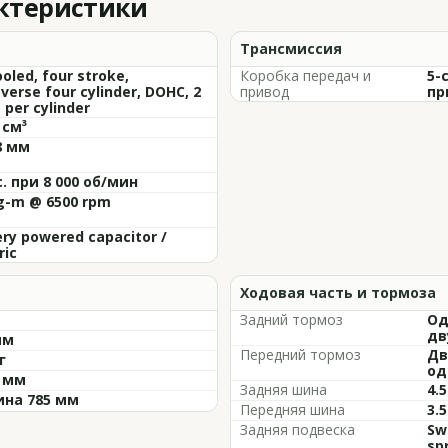
актеристики
Трансмиссия
ooled, four stroke,
Коробка передач и
5-
verse four cylinder, DOHC, 2
привод
пр
 per cylinder
 см³
8 мм
с. при 8 000 об/мин
kg-m @ 6500 rpm
ry powered capacitor /
ric
Ходовая часть и тормоза
Задний тормоз
Од
дв
мм
Передний тормоз
Дв
г
од
5 мм
Задняя шина
4.5
на 785 мм
Передняя шина
3.5
Задняя подвеска
Sw
sp