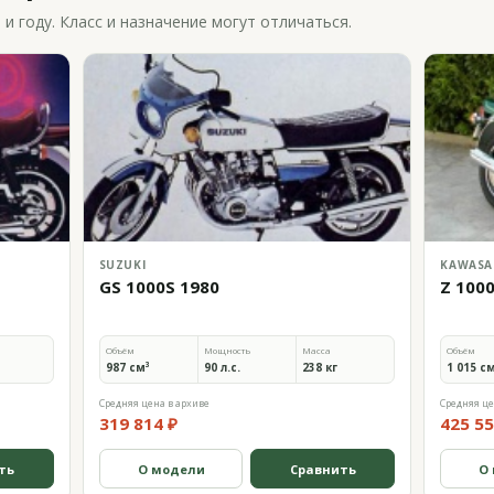
 году. Класс и назначение могут отличаться.
SUZUKI
KAWASA
GS 1000S 1980
Z 100
Объём
Мощность
Масса
Объём
987 см³
90 л.с.
238 кг
1 015 с
Средняя цена в архиве
Средняя це
319 814 ₽
425 55
ть
О модели
Сравнить
О