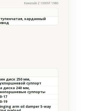
Kawasaki Z 1000ST 1980
ступенчатая, карданный
ивод
ин диск 250 мм,
ухпоршневой суппорт
а диска 240 мм,
нопоршневые суппорты
0-17
0-19
inging arm oil damper 5-way
ring preload