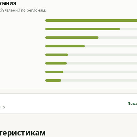
вления
бъявлений по регионам.
Пока
иву
ктеристикам