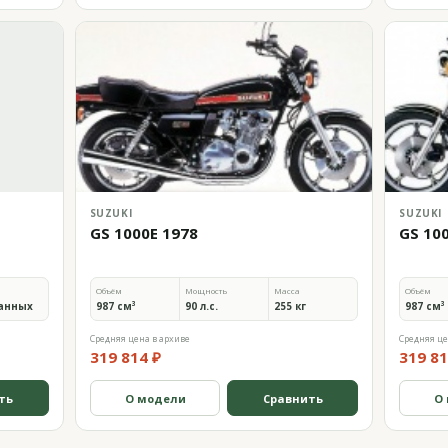
SUZUKI
SUZUKI
GS 1000E 1978
GS 10
Объём
Мощность
Масса
Объём
анных
987 см³
90 л.с.
255 кг
987 см³
Средняя цена в архиве
Средняя це
319 814 ₽
319 81
ть
О модели
Сравнить
О