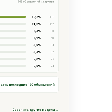
965 объявлений из архива
19,2%
185
11,6%
112
8,3%
80
6,1%
59
3,5%
34
3,3%
32
2,8%
27
2,5%
24
зать последние 100 объявлений
Сравнить другие модели →