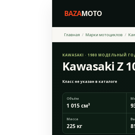
BAZA
MOTO
Главная
Марки мотоциклов
Ka
KAWASAKI · 1980 МОДЕЛЬНЫЙ ГО
Kawasaki Z 1
Класс не указан в каталоге
Объём
М
1 015 см³
9
Масса
Вы
225 кг
8