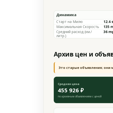
Динамика
Старт на Милю
12.4 
Максимальная Скорость
135 
Средний расход (км./
36 m
литр.)
Архив цен и объя
Это старые объявления; они 
Средняя цена
455 926 ₽
по архивным объявлениям с ценой