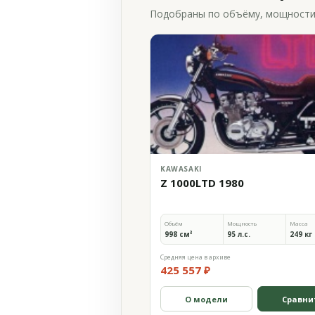
Подобраны по объёму, мощности и
KAWASAKI
Z 1000LTD 1980
Объём
Мощность
Масса
998 см³
95 л.с.
249 кг
Средняя цена в архиве
425 557 ₽
О модели
Сравни