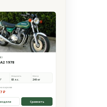
KI
0A2 1978
Мощность
Масса
м³
83 л.с.
240 кг
на в архиве
7 ₽
 модели
Сравнить