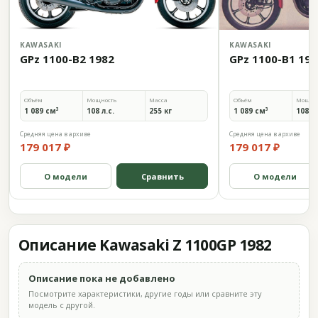
KAWASAKI
KAWASAKI
GPz 1100-B2 1982
GPz 1100-B1 198
Объём
Мощность
Масса
Объём
Мощно
1 089 см³
108 л.с.
255 кг
1 089 см³
108 л.
Средняя цена в архиве
Средняя цена в архиве
179 017 ₽
179 017 ₽
О модели
Сравнить
О модели
Описание Kawasaki Z 1100GP 1982
Описание пока не добавлено
Посмотрите характеристики, другие годы или сравните эту
модель с другой.