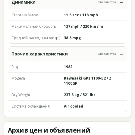
Динамика
3 параметра
Старт на Милю
11.5 sec / 118 mph
Максимальная Скорость
137 mph / 220 km / m
Средний расход (км./литр.)
38.8 mpg
Прочие характеристики
4 параметра
Год
1982
Модель
Kawasaki GPz 1100-B2 / Z
1100GP
Dry Weight
237.3 kg / 521 lbs
Система охлаждения
Air cooled
Архив цен и объявлений