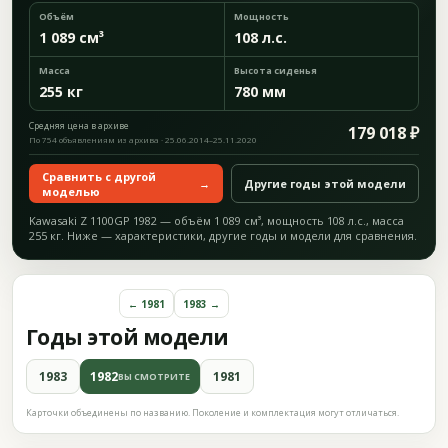
Объём
Мощность
1 089 см³
108 л.с.
Масса
Высота сиденья
255 кг
780 мм
Средняя цена в архиве
179 018 ₽
По 754 объявлениям из архива · 25.06.2014–25.11.2020
Сравнить с другой
→
Другие годы этой модели
моделью
Kawasaki Z 1100GP 1982 — объём 1 089 см³, мощность 108 л.с., масса
255 кг. Ниже — характеристики, другие годы и модели для сравнения.
← 1981
1983 →
Годы этой модели
1983
1982
1981
ВЫ СМОТРИТЕ
Карточки объединены по названию. Поколение и комплектация могут отличаться.