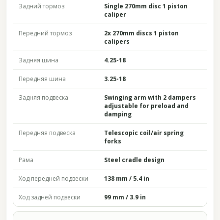
Задний тормоз
Single 270mm disc 1 piston
caliper
Передний тормоз
2x 270mm discs 1 piston
calipers
Задняя шина
4.25-18
Передняя шина
3.25-18
Задняя подвеска
Swinging arm with 2 dampers
adjustable for preload and
damping
Передняя подвеска
Telescopic coil/air spring
forks
Рама
Steel cradle design
Ход передней подвески
138 mm / 5.4 in
Ход задней подвески
99 mm / 3.9 in