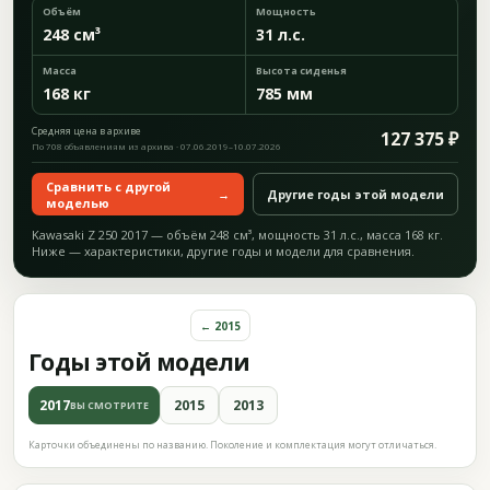
Объём
Мощность
248 см³
31 л.с.
Масса
Высота сиденья
168 кг
785 мм
Средняя цена в архиве
127 375 ₽
По 708 объявлениям из архива · 07.06.2019–10.07.2026
Сравнить с другой
→
Другие годы этой модели
моделью
Kawasaki Z 250 2017 — объём 248 см³, мощность 31 л.с., масса 168 кг.
Ниже — характеристики, другие годы и модели для сравнения.
← 2015
Годы этой модели
2017
2015
2013
ВЫ СМОТРИТЕ
Карточки объединены по названию. Поколение и комплектация могут отличаться.