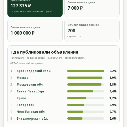
Самая низкая цена
127 375 ₽
7 000 ₽
по архивным объявлениям с ценой
Объявлений в архиве
Самая высокая цена
708
1 000 000 ₽
с ценой: 706
Где публиковали объявления
Распределение ранее собранных объявлений по регионам.
657 объявлений из архива
1
Краснодарский край
6,2%
2
Москва
5,9%
3
Московская обл.
5,8%
4
Санкт-Петербург
4,4%
5
Крым
3,2%
6
Татарстан
2,9%
7
Челябинская обл.
2,7%
8
Владимирская обл.
2,6%