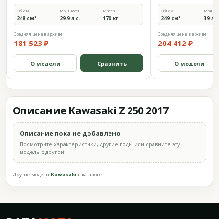
Объём
Мощность
Масса
Объём
Мощно
248 см³
29,9 л.с.
170 кг
249 см³
39 л.с
Средняя цена в архиве
Средняя цена в архиве
181 523 ₽
204 412 ₽
О модели
Сравнить
О модели
Описание Kawasaki Z 250 2017
Описание пока не добавлено
Посмотрите характеристики, другие годы или сравните эту
модель с другой.
Другие модели
Kawasaki
в каталоге