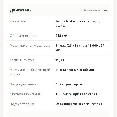
Двигатель
8 параметров
Двигатель
Four stroke . parallel twin,
DOHC
Объём двигателя
248 см³
Максимальная мощность
31 л.с. (23 кВт) при 11 000 об/
мин
Степень сжатия
11,3:1
Максимальный крутящий
21 Н·м при 8 500 об/мин
момент
Запуск двигателя
Электростартер
Система зажигания
TCBI with Digital Advance
Подача топлива
2x Keihin CVK30 carburetors