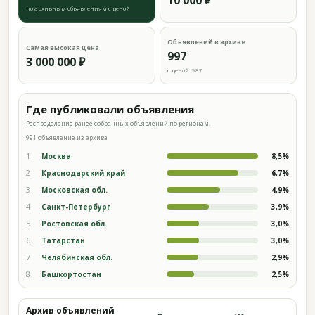
10 000 ₽
по архивным объявлениям с ценой
Объявлений в архиве
Самая высокая цена
997
3 000 000 ₽
с ценой: 987
Где публиковали объявления
Распределение ранее собранных объявлений по регионам.
991 объявление из архива
1
Москва
8,5%
2
Краснодарский край
6,7%
3
Московская обл.
4,9%
4
Санкт-Петербург
3,9%
5
Ростовская обл.
3,0%
6
Татарстан
3,0%
7
Челябинская обл.
2,9%
8
Башкортостан
2,5%
Архив объявлений