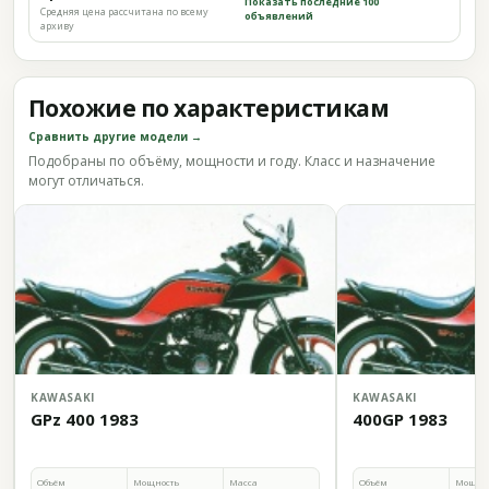
Показать последние 100
Средняя цена рассчитана по всему
объявлений
архиву
Похожие по характеристикам
Сравнить другие модели →
Подобраны по объёму, мощности и году. Класс и назначение
могут отличаться.
KAWASAKI
KAWASAKI
GPz 400 1983
400GP 1983
Объём
Мощность
Масса
Объём
Мощно