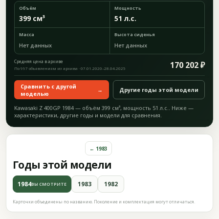
Объём
Мощность
399 см³
51 л.с.
Масса
Высота сиденья
Нет данных
Нет данных
Средняя цена в архиве
170 202 ₽
По 997 объявлениям из архива · 07.01.2020–28.04.2025
Сравнить с другой
→
Другие годы этой модели
моделью
Kawasaki Z 400GP 1984 — объём 399 см³, мощность 51 л.с.. Ниже —
характеристики, другие годы и модели для сравнения.
← 1983
Годы этой модели
1984
1983
1982
ВЫ СМОТРИТЕ
Карточки объединены по названию. Поколение и комплектация могут отличаться.