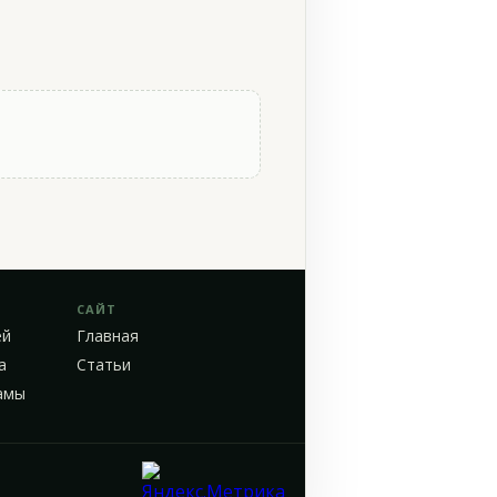
САЙТ
ей
Главная
а
Статьи
амы