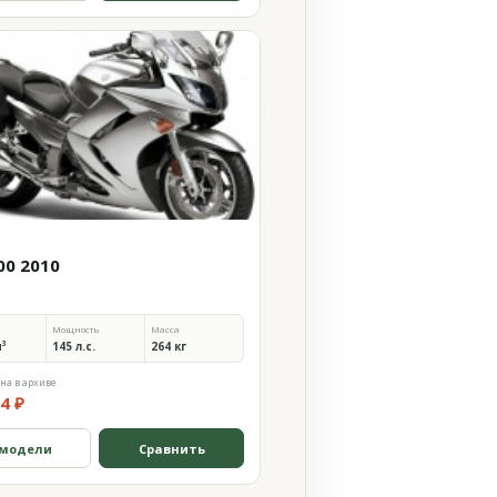
00 2010
Мощность
Масса
м³
145 л.с.
264 кг
на в архиве
4 ₽
 модели
Сравнить