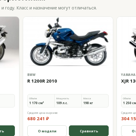
 году. Класс и назначение могут отличаться.
BMW
YAMAHA
R 1200R 2010
XJR 13
Объём
Мощность
Масса
Объём
1 170 см³
109 л.с.
198 кг
1 250 с
Средняя цена в архиве
Средняя це
680 241 ₽
304 15
ть
О модели
Сравнить
О