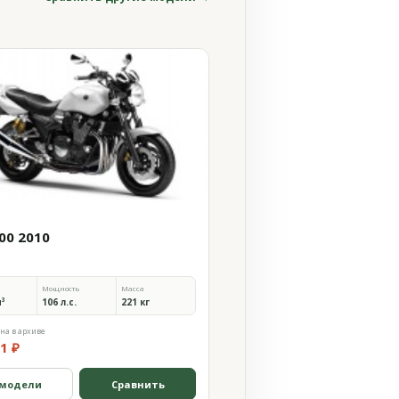
00 2010
Мощность
Масса
м³
106 л.с.
221 кг
на в архиве
1 ₽
 модели
Сравнить