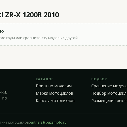
 ZR-X 1200R 2010
но
ие годы или сравните эту модель с другой.
КАТАЛОГ
ПОДБОР
Поиск по моделям
Сравнение модел
ики,
Марки мотоциклов
Подбор мотоцикл
 по
Классы мотоциклов
Размещение рекл
стика мотоциклов
partners@bazamoto.ru