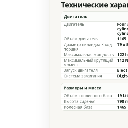
Технические хар
Двигатель
Двигатель
Four 
cylin
cylin
Объём двигателя
1165 
Диаметр цилиндра × ход
79 x 
поршня
Максимальная мощность
122 h
Максимальный крутящий
112 N
момент
Запуск двигателя
Elect
Система зажигания
Digit
Размеры и масса
Объём топливного бака
19 Li
Высота сиденья
790 m
Колёсная база
1465 