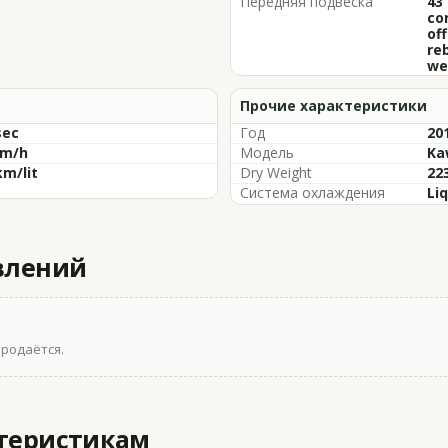
Передняя подвеска
43
co
of
re
we
Прочие характеристики
sec
Год
201
km/h
Модель
Ka
km/lit
Dry Weight
223
Система охлаждения
Li
влений
продаётся.
ктеристикам