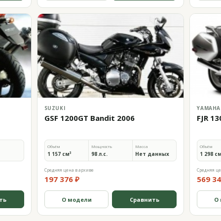
SUZUKI
YAMAHA
GSF 1200GT Bandit 2006
FJR 13
Объём
Мощность
Масса
Объём
1 157 см³
98 л.с.
Нет данных
1 298 с
Средняя цена в архиве
Средняя це
197 376 ₽
569 34
ть
О модели
Сравнить
О