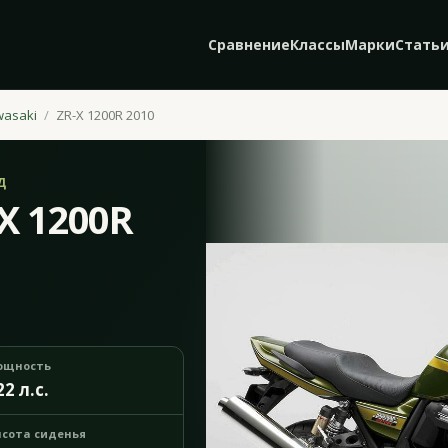
Сравнение
Классы
Марки
Стать
wasaki
ZR-X 1200R 2010
Д
X 1200R
ощность
22 л.с.
сота сиденья