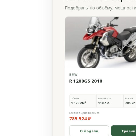
Подобраны по объёму, мощности и
BMW
R 1200GS 2010
Объём
Мощность
Масса
1 170 см³
110 л.с.
205 кг
Средняя цена в архиве
785 524 ₽
О модели
Сравни