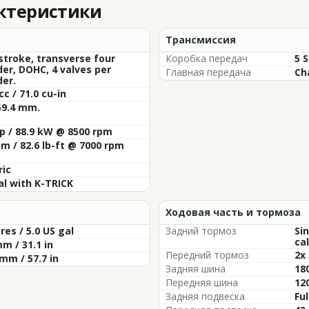
актеристики
Трансмиссия
stroke, transverse four
Коробка передач
5 
der, DOHC, 4 valves per
Главная передача
Ch
der.
cc / 71.0 cu-in
59.4 mm.
p / 88.9 kW @ 8500 rpm
m / 82.6 lb-ft @ 7000 rpm
ric
al with K-TRICK
Ходовая часть и тормоза
tres / 5.0 US gal
Задний тормоз
Si
cal
m / 31.1 in
Передний тормоз
2x
mm / 57.7 in
Задняя шина
18
Передняя шина
12
Задняя подвеска
Fu