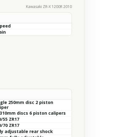
Kawasaki ZR-X 1200R 2010
Speed
ain
ngle 250mm disc 2 piston
iper
 310mm discs 6 piston calipers
0/55 ZR17
0/70 ZR17
lly adjustable rear shock