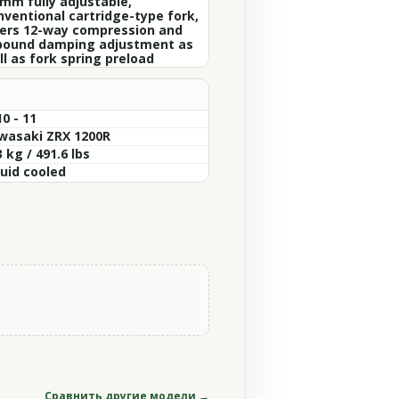
 mm fully adjustable,
nventional cartridge-type fork,
fers 12-way compression and
bound damping adjustment as
ll as fork spring preload
0 - 11
wasaki ZRX 1200R
 kg / 491.6 lbs
quid cooled
Сравнить другие модели →