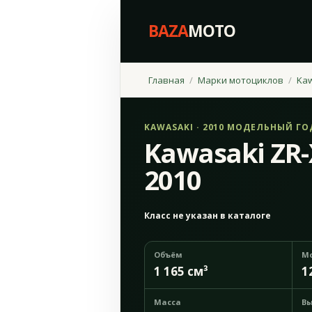
BAZA
MOTO
Главная
Марки мотоциклов
Ka
KAWASAKI · 2010 МОДЕЛЬНЫЙ ГО
Kawasaki ZR-
2010
Класс не указан в каталоге
Объём
М
1 165 см³
1
Масса
Вы