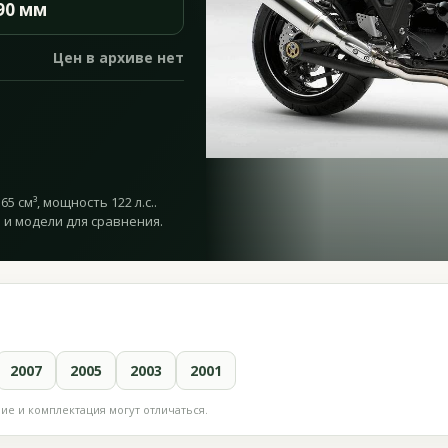
90 мм
Цен в архиве нет
5 см³, мощность 122 л.с..
 и модели для сравнения.
2007
2005
2003
2001
е и комплектация могут отличаться.