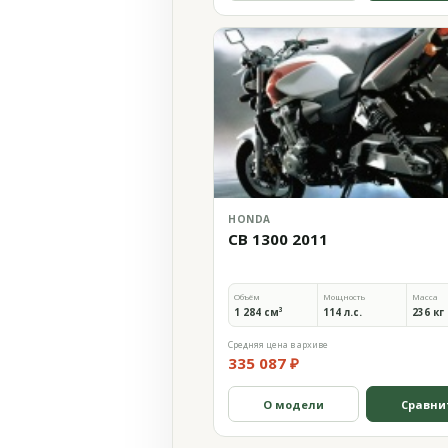
HONDA
CB 1300 2011
Объём
Мощность
Масса
1 284 см³
114 л.с.
236 кг
Средняя цена в архиве
335 087 ₽
О модели
Сравни