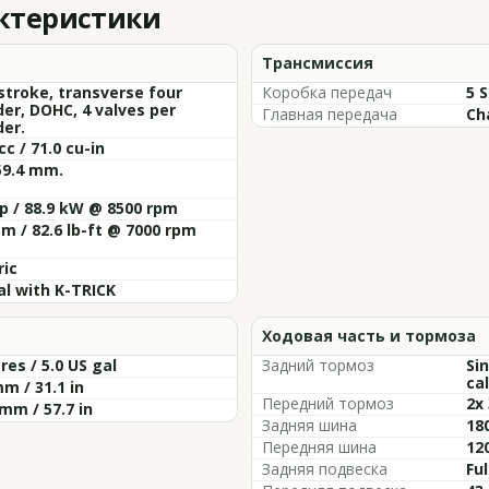
актеристики
Трансмиссия
stroke, transverse four
Коробка передач
5 
der, DOHC, 4 valves per
Главная передача
Ch
der.
cc / 71.0 cu-in
59.4 mm.
p / 88.9 kW @ 8500 rpm
m / 82.6 lb-ft @ 7000 rpm
ric
al with K-TRICK
Ходовая часть и тормоза
tres / 5.0 US gal
Задний тормоз
Si
cal
m / 31.1 in
Передний тормоз
2x
mm / 57.7 in
Задняя шина
18
Передняя шина
12
Задняя подвеска
Fu