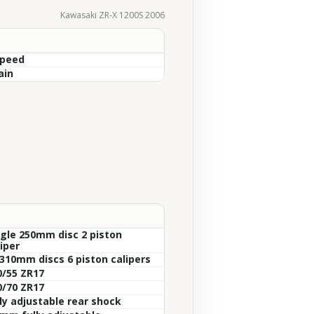
Kawasaki ZR-X 1200S 2006
Speed
ain
ngle 250mm disc 2 piston
iper
 310mm discs 6 piston calipers
0/55 ZR17
0/70 ZR17
lly adjustable rear shock