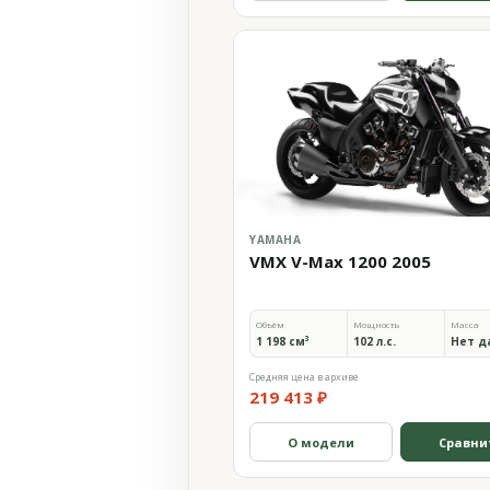
YAMAHA
VMX V-Max 1200 2005
Объём
Мощность
Масса
1 198 см³
102 л.с.
Нет д
Средняя цена в архиве
219 413 ₽
О модели
Сравни