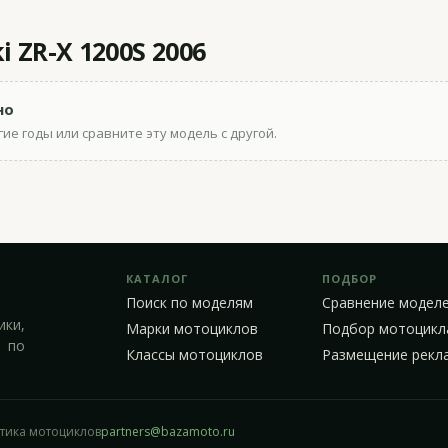
 ZR-X 1200S 2006
но
ие годы или сравните эту модель с другой.
КАТАЛОГ
ПОДБОР
Поиск по моделям
Сравнение модел
ики,
Марки мотоциклов
Подбор мотоцикл
 по
Классы мотоциклов
Размещение рекл
стика мотоциклов
partners@bazamoto.ru