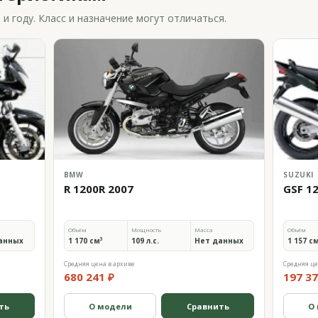
 году. Класс и назначение могут отличаться.
BMW
SUZUKI
R 1200R 2007
GSF 1
Объём
Мощность
Масса
Объём
анных
1 170 см³
109 л.с.
Нет данных
1 157 с
Средняя цена в архиве
Средняя це
680 241 ₽
197 37
ть
О модели
Сравнить
О