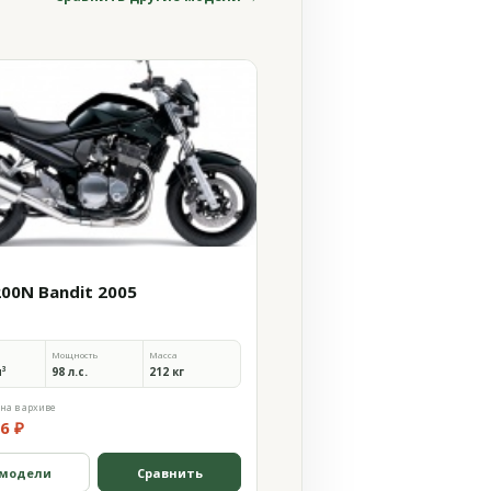
200N Bandit 2005
Мощность
Масса
м³
98 л.с.
212 кг
на в архиве
6 ₽
 модели
Сравнить