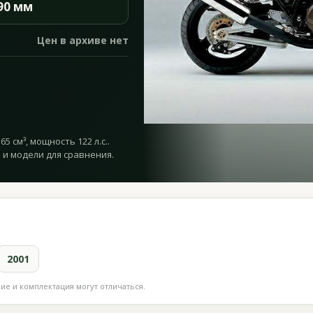
90 мм
Цен в архиве нет
5 см³, мощность 122 л.с..
 и модели для сравнения.
2001
е и комплектация могут отличаться.