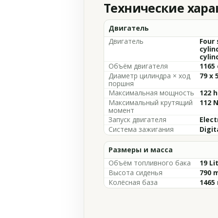
Технические хар
Двигатель
Двигатель
Four 
cylin
cylin
Объём двигателя
1165 
Диаметр цилиндра × ход
79 x 
поршня
Максимальная мощность
122 h
Максимальный крутящий
112 N
момент
Запуск двигателя
Elect
Система зажигания
Digit
Размеры и масса
Объём топливного бака
19 Li
Высота сиденья
790 m
Колёсная база
1465 