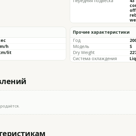
Передняя подвеска
43
co
of
re
we
Прочие характеристики
sec
Год
200
km/h
Модель
S
km/lit
Dry Weight
227
Система охлаждения
Li
влений
продаётся.
ктеристикам