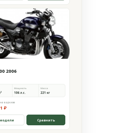
00 2006
Мощность
Масса
м³
106 л.с.
221 кг
на в архиве
1 ₽
 модели
Сравнить