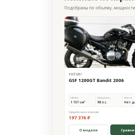
Подобраны по объёму, мощности и
SUZUKI
GSF 1200GT Bandit 2006
Объём
Мощность
Масса
1 157 см³
98 л.с.
Нет д
Средняя цена в архиве
197 376 ₽
О модели
Сравни