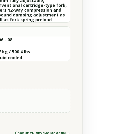
 mm fully adjustable,
nventional cartridge-type fork,
fers 12-way compression and
bound damping adjustment as
ll as fork spring preload
6 - 08
 kg / 500.4 lbs
quid cooled
Сравнить другие модели →