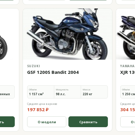
SUZUKI
YAMAHA
GSF 1200S Bandit 2004
XJR 13
Объём
Мощность
Масса
Объём
анных
1 157 см³
98 л.с.
220 кг
1 250 с
Средняя цена в архиве
Средняя це
197 852 ₽
304 15
ть
О модели
Сравнить
О