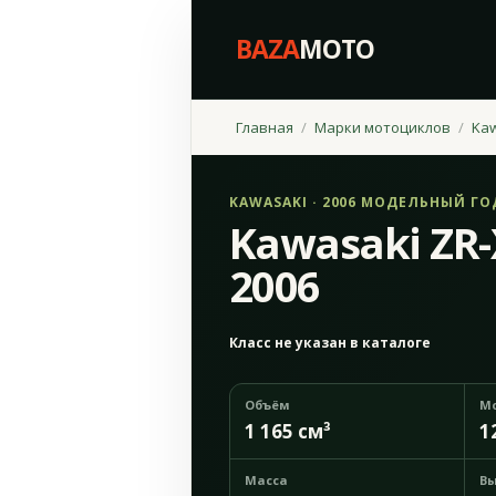
BAZA
MOTO
Главная
Марки мотоциклов
Ka
KAWASAKI · 2006 МОДЕЛЬНЫЙ ГО
Kawasaki ZR-
2006
Класс не указан в каталоге
Объём
М
1 165 см³
1
Масса
Вы