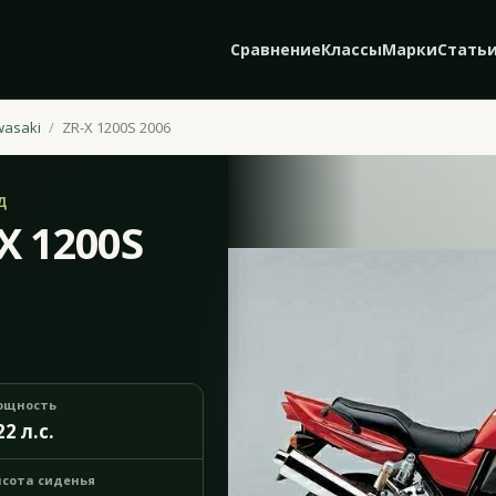
Сравнение
Классы
Марки
Стать
wasaki
ZR-X 1200S 2006
Д
X 1200S
ощность
22 л.с.
сота сиденья