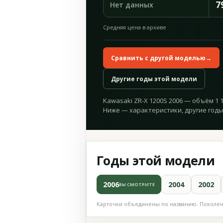
7
Нет данных
Средняя цена в архиве
Сравнить с другой моделью
→
Другие годы этой модели
Kawasaki ZR-X 1200S 2006 — объём 1 16
Ниже — характеристики, другие годы
Годы этой модели
2006
2004
2002
ВЫ СМОТРИТЕ
Карточки объединены по названию. Поколени