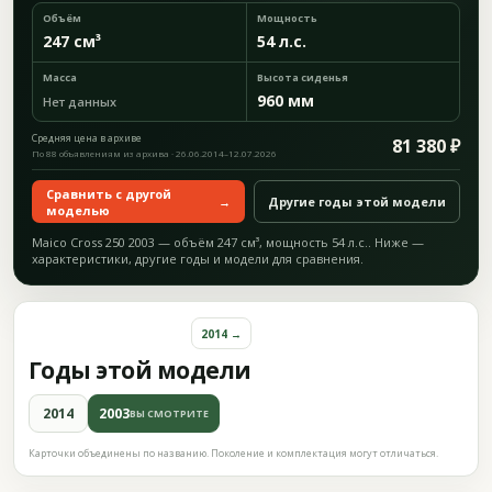
Объём
Мощность
247 см³
54 л.с.
Масса
Высота сиденья
960 мм
Нет данных
Средняя цена в архиве
81 380 ₽
По 88 объявлениям из архива · 26.06.2014–12.07.2026
Сравнить с другой
→
Другие годы этой модели
моделью
Maico Cross 250 2003 — объём 247 см³, мощность 54 л.с.. Ниже —
характеристики, другие годы и модели для сравнения.
2014 →
Годы этой модели
2014
2003
ВЫ СМОТРИТЕ
Карточки объединены по названию. Поколение и комплектация могут отличаться.