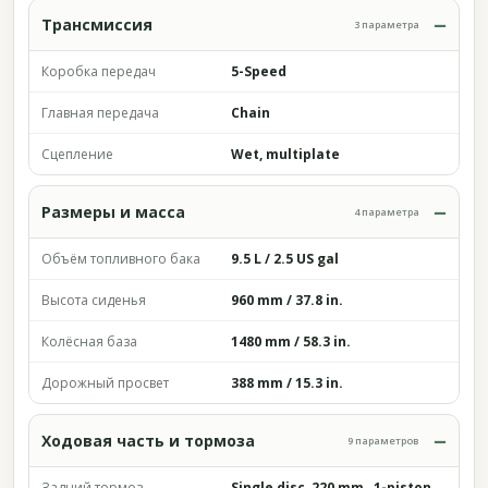
Трансмиссия
3 параметра
Коробка передач
5-Speed
Главная передача
Chain
Сцепление
Wet, multiplate
Размеры и масса
4 параметра
Объём топливного бака
9.5 L / 2.5 US gal
Высота сиденья
960 mm / 37.8 in.
Колёсная база
1480 mm / 58.3 in.
Дорожный просвет
388 mm / 15.3 in.
Ходовая часть и тормоза
9 параметров
Задний тормоз
Single disc, 220 mm , 1-piston