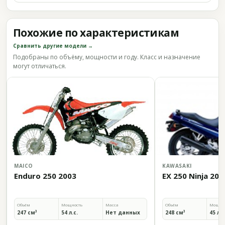
Похожие по характеристикам
Сравнить другие модели →
Подобраны по объёму, мощности и году. Класс и назначение
могут отличаться.
MAICO
KAWASAKI
Enduro 250 2003
EX 250 Ninja 200
Объём
Мощность
Масса
Объём
Мощно
247 см³
54 л.с.
Нет данных
248 см³
45 л.с