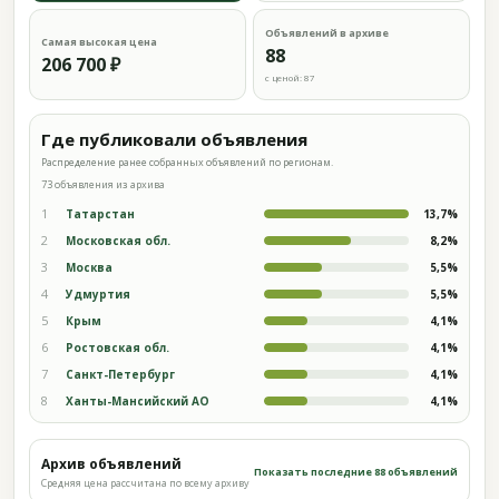
Объявлений в архиве
Самая высокая цена
88
206 700 ₽
с ценой: 87
Где публиковали объявления
Распределение ранее собранных объявлений по регионам.
73 объявления из архива
1
Татарстан
13,7%
2
Московская обл.
8,2%
3
Москва
5,5%
4
Удмуртия
5,5%
5
Крым
4,1%
6
Ростовская обл.
4,1%
7
Санкт-Петербург
4,1%
8
Ханты-Мансийский АО
4,1%
Архив объявлений
Показать последние 88 объявлений
Средняя цена рассчитана по всему архиву