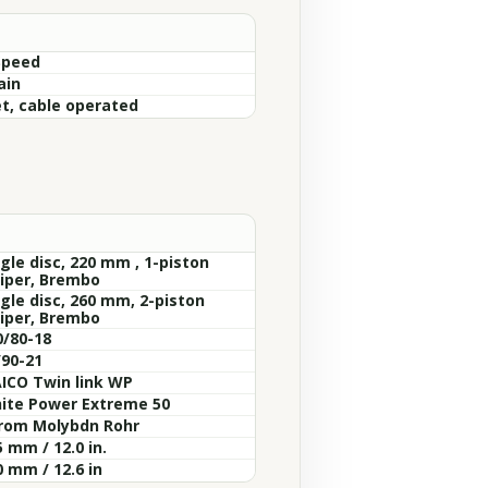
Speed
ain
t, cable operated
gle disc, 220 mm , 1-piston
liper, Brembo
ngle disc, 260 mm, 2-piston
liper, Brembo
0/80-18
/90-21
ICO Twin link WP
ite Power Extreme 50
rom Molybdn Rohr
 mm / 12.0 in.
0 mm / 12.6 in