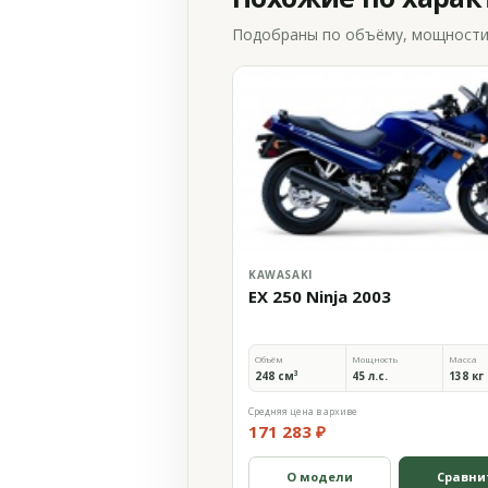
Подобраны по объёму, мощности и
KAWASAKI
EX 250 Ninja 2003
Объём
Мощность
Масса
248 см³
45 л.с.
138 кг
Средняя цена в архиве
171 283 ₽
О модели
Сравни