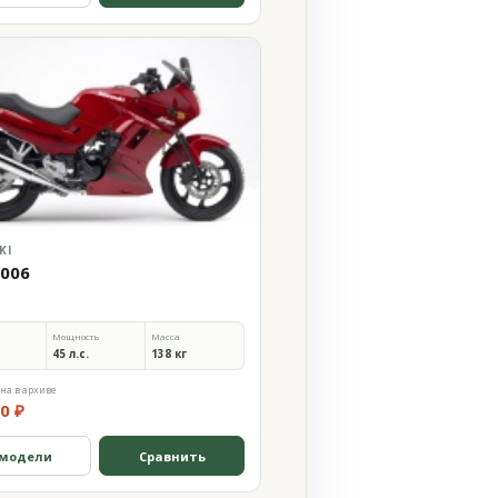
KI
2006
Мощность
Масса
45 л.с.
138 кг
на в архиве
0 ₽
 модели
Сравнить