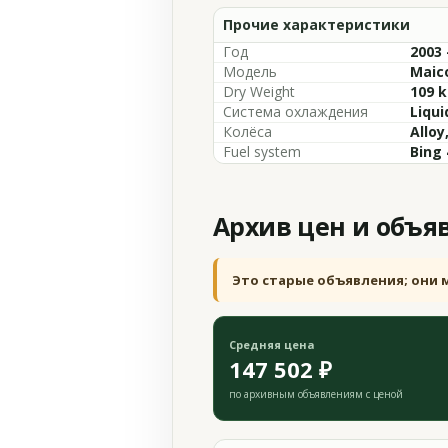
Прочие характеристики
Год
2003 
Модель
Maic
Dry Weight
109 k
Система охлаждения
Liqui
Колёса
Alloy
Fuel system
Bing 
Архив цен и объя
Это старые объявления; они 
Средняя цена
147 502 ₽
по архивным объявлениям с ценой