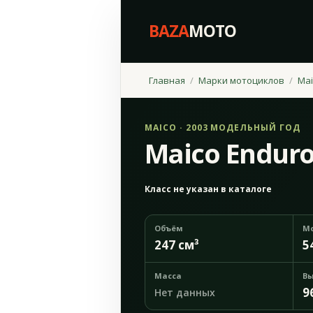
BAZA
MOTO
Главная
Марки мотоциклов
Mai
MAICO · 2003 МОДЕЛЬНЫЙ ГОД
Maico Enduro
Класс не указан в каталоге
Объём
М
247 см³
5
Масса
Вы
9
Нет данных