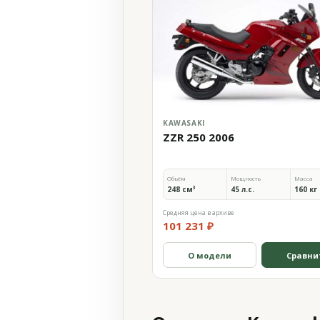
KAWASAKI
ZZR 250 2006
Объём
Мощность
Масса
248 см³
45 л.с.
160 кг
Средняя цена в архиве
101 231 ₽
О модели
Сравни