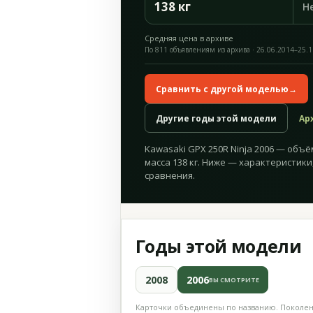
138 кг
Н
Средняя цена в архиве
По 811 объявлениям из архива · 26.06.2014–25.
Сравнить с другой моделью
→
Другие годы этой модели
Ар
Kawasaki GPX 250R Ninja 2006 — объём 
масса 138 кг. Ниже — характеристики
сравнения.
Годы этой модели
2008
2006
ВЫ СМОТРИТЕ
Карточки объединены по названию. Поколени