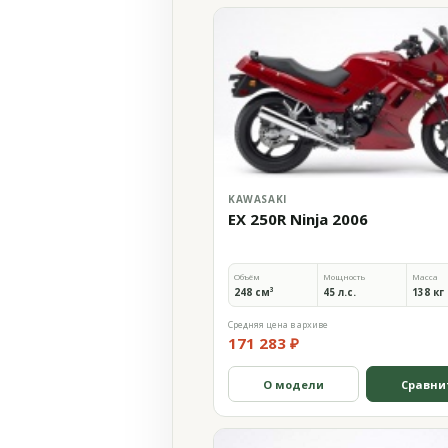
KAWASAKI
EX 250R Ninja 2006
Объём
Мощность
Масса
248 см³
45 л.с.
138 кг
Средняя цена в архиве
171 283 ₽
О модели
Сравни