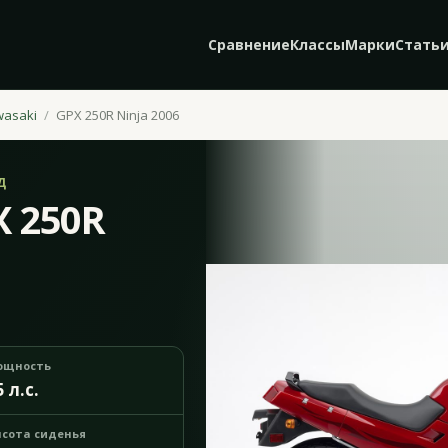
Сравнение
Классы
Марки
Стать
wasaki
GPX 250R Ninja 2006
Д
X 250R
ощность
5 л.с.
сота сиденья