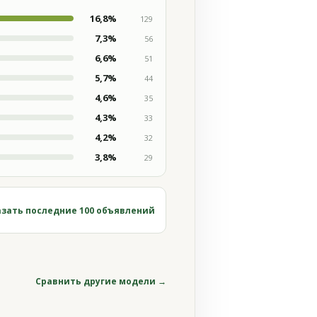
16,8%
129
7,3%
56
6,6%
51
5,7%
44
4,6%
35
4,3%
33
4,2%
32
3,8%
29
зать последние 100 объявлений
Сравнить другие модели →