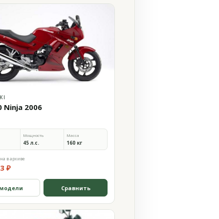
KI
0 Ninja 2006
Мощность
Масса
45 л.с.
160 кг
на в архиве
3 ₽
 модели
Сравнить