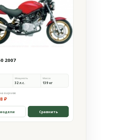
50 2007
Мощность
Масса
32 л.с.
139 кг
на в архиве
8 ₽
 модели
Сравнить