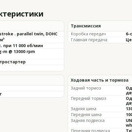
актеристики
Трансмиссия
stroke . parallel twin, DOHC
Коробка передач
6-
м³
Главная передача
Це
с. при 11 000 об/мин
kg-m @ 13000 rpm
тростартер
Ходовая часть и тормоза
Задний тормоз
Од
дв
г
Передний тормоз
Од
дв
Задняя шина
13
Передняя шина
10
Задняя подвеска
UN
wh
Передняя подвеска
Te