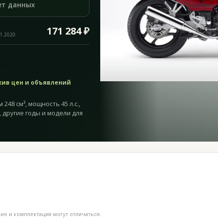
ет данных
171 284 ₽
11.2020
хив цен и объявлений
248 см³, мощность 45 л.с.,
, другие годы и модели для
е и комплектация могут отличаться.