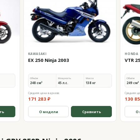
KAWASAKI
HONDA
EX 250 Ninja 2003
VTR 2
Объём
Мощность
Масса
Объём
248 см³
45 л.с.
138 кг
249 см³
Средняя цена в архиве
Средняя це
171 283 ₽
130 85
ть
О модели
Сравнить
О