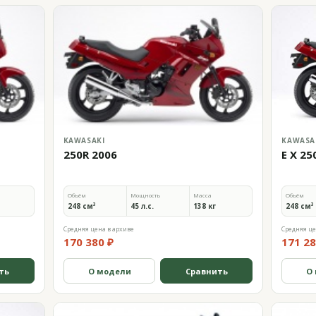
KAWASAKI
KAWASA
250R 2006
E X 25
Объём
Мощность
Масса
Объём
248 см³
45 л.с.
138 кг
248 см³
Средняя цена в архиве
Средняя це
170 380 ₽
171 28
ть
О модели
Сравнить
О