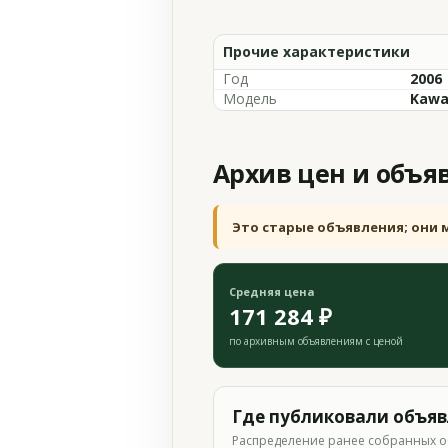
Прочие характеристики
Год
2006
Модель
Kawas
Архив цен и объя
Это старые объявления; они 
Средняя цена
171 284 ₽
по архивным объявлениям с ценой
Где публиковали объя
Распределение ранее собранных о