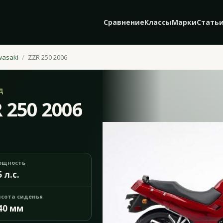
Сравнение
Классы
Марки
Стать
wasaki
ZZR 250 2006
Д
 250 2006
ощность
5 л.с.
сота сиденья
40 мм