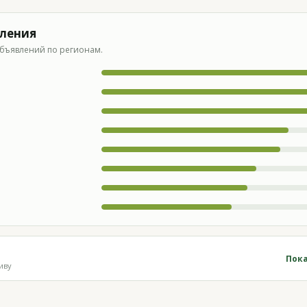
вления
бъявлений по регионам.
Пока
иву