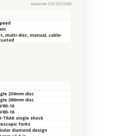
Kawasaki ZZR 250 2006
Speed
ain
t, multi-disc, manual, cable-
tuated
ngle 230mm disc
ngle 260mm disc
0/80-16
0/80-16
I-TRAK single shock
lescopic forks
bular diamond design