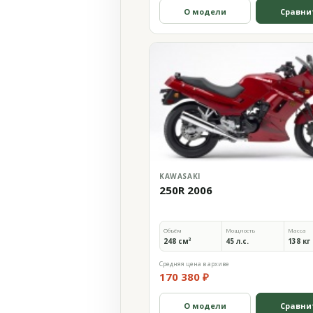
О модели
Сравни
KAWASAKI
250R 2006
Объём
Мощность
Масса
248 см³
45 л.с.
138 кг
Средняя цена в архиве
170 380 ₽
О модели
Сравни