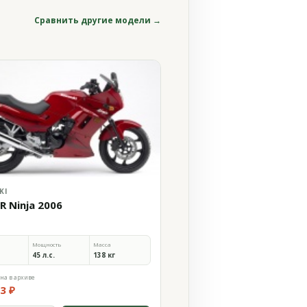
Сравнить другие модели →
KI
R Ninja 2006
Мощность
Масса
45 л.с.
138 кг
на в архиве
3 ₽