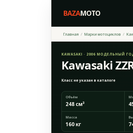
BAZA
MOTO
Главная
Марки мотоциклов
Ka
KAWASAKI · 2006 МОДЕЛЬНЫЙ ГО
Kawasaki ZZR
Класс не указан в каталоге
Объём
М
248 см³
4
Масса
Вы
160 кг
7