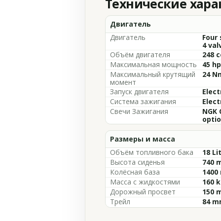
Технические хар
Двигатель
Двигатель
Four 
4 val
Объём двигателя
248 c
Максимальная мощность
45 hp
Максимальный крутящий
24 Nm
момент
Запуск двигателя
Elect
Система зажигания
Elect
Свечи Зажигания
NGK 
opti
Размеры и масса
Объём топливного бака
18 Li
Высота сиденья
740 m
Колёсная база
1400 
Масса с жидкостями
160 k
Дорожный просвет
150 m
Трейл
84 mm