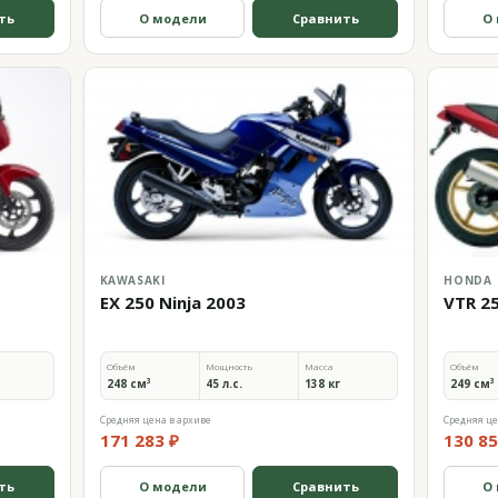
ть
О модели
Сравнить
О
KAWASAKI
HONDA
EX 250 Ninja 2003
VTR 2
Объём
Мощность
Масса
Объём
248 см³
45 л.с.
138 кг
249 см³
Средняя цена в архиве
Средняя це
171 283 ₽
130 85
ть
О модели
Сравнить
О