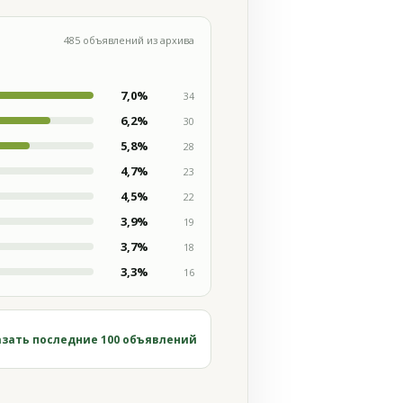
485 объявлений из архива
7,0%
34
6,2%
30
5,8%
28
4,7%
23
4,5%
22
3,9%
19
3,7%
18
3,3%
16
зать последние 100 объявлений