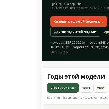
Средняя цена в архиве
По 542 объявлениям из архива · 25.06.2014–31.
Сравнить с другой моделью
→
Другие годы этой модели
Ар
Kawasaki ZZR 250 2006 — объём 248 см³
160 кг. Ниже — характеристики, друг
сравнения.
Годы этой модели
2006
2003
2001
ВЫ СМОТРИТЕ
Карточки объединены по названию. Поколени