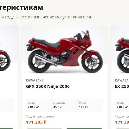
ктеристикам
 году. Класс и назначение могут отличаться.
KAWASAKI
KAWASA
GPX 250R Ninja 2006
EX 250
Объём
Мощность
Масса
Объём
248 см³
45 л.с.
138 кг
248 см³
Средняя цена в архиве
Средняя це
171 283 ₽
171 28