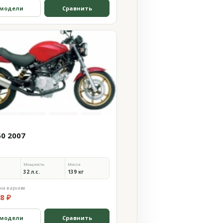
 модели
Сравнить
50 2007
Мощность
Масса
32 л.с.
139 кг
на в архиве
8 ₽
 модели
Сравнить