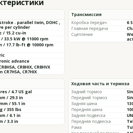
актеристики
Трансмиссия
stroke . parallel twin, DOHC ,
Коробка передач
6 
ve per cylinder
Главная передача
Ch
c / 15.2 cu-in
Сцепление
We
 / 33.5 kW @ 11000 rpm
ac
 / 17.7 lb-ft @ 10000 rpm
ric
ronic advance
CR8HSA, CR8HIX, CR8HVX
on CR7HSA, CR7HIX
Ходовая часть и тормоза
tres / 4.7 US gal
Задний тормоз
Si
m / 29.3 in
Передний тормоз
Si
mm / 55.1 in
Задняя шина
13
g / 355 lbs
Передняя шина
10
m / 6.1 in
Задняя подвеска
UN
 / 3.3 in
Передняя подвеска
Te
Рама
Tu