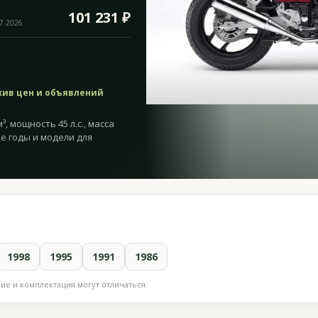
101 231 ₽
07.2026
хив цен и объявлений
, мощность 45 л.с., масса
ие годы и модели для
1998
1995
1991
1986
е и комплектация могут отличаться.