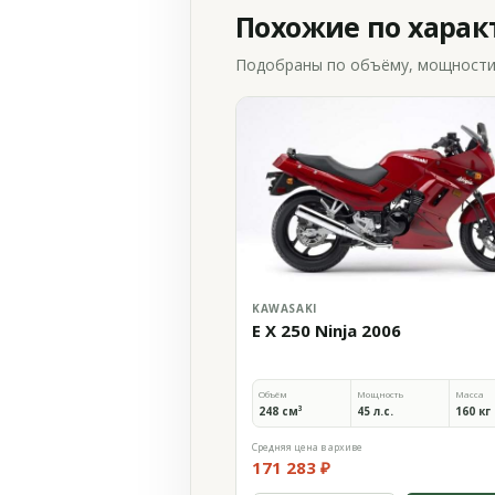
Похожие по хара
Подобраны по объёму, мощности и
KAWASAKI
E X 250 Ninja 2006
Объём
Мощность
Масса
248 см³
45 л.с.
160 кг
Средняя цена в архиве
171 283 ₽