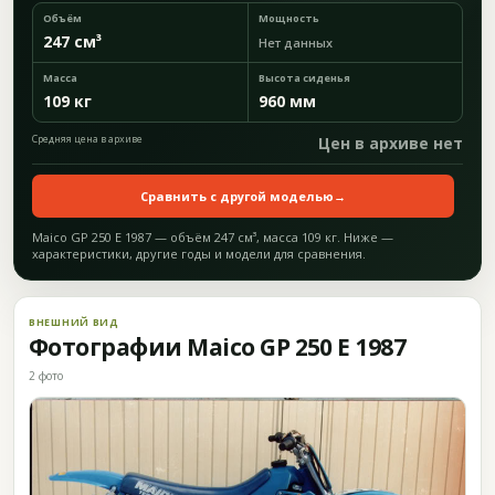
Объём
Мощность
247 см³
Нет данных
Масса
Высота сиденья
109 кг
960 мм
Средняя цена в архиве
Цен в архиве нет
Сравнить с другой моделью
→
Maico GP 250 E 1987 — объём 247 см³, масса 109 кг. Ниже —
характеристики, другие годы и модели для сравнения.
ВНЕШНИЙ ВИД
Фотографии Maico GP 250 E 1987
2 фото