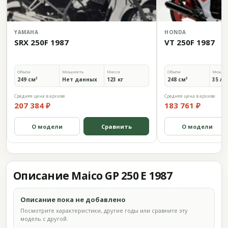
YAMAHA
HONDA
SRX 250F 1987
VT 250F 1987
Объём
Мощность
Масса
Объём
Мощно
249 см³
Нет данных
123 кг
248 см³
35 л.с
Средняя цена в архиве
Средняя цена в архиве
207 384 ₽
183 761 ₽
О модели
Сравнить
О модели
Описание Maico GP 250 E 1987
Описание пока не добавлено
Посмотрите характеристики, другие годы или сравните эту
модель с другой.