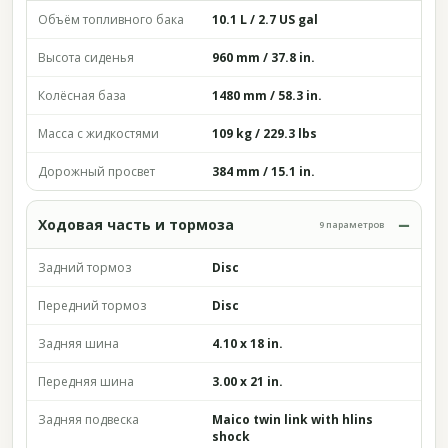
Объём топливного бака
10.1 L / 2.7 US gal
Высота сиденья
960 mm / 37.8 in.
Колёсная база
1480 mm / 58.3 in.
Масса с жидкостями
109 kg / 229.3 lbs
Дорожный просвет
384 mm / 15.1 in.
Ходовая часть и тормоза
9 параметров
Задний тормоз
Disc
Передний тормоз
Disc
Задняя шина
4.10 x 18 in.
Передняя шина
3.00 x 21 in.
Задняя подвеска
Maico twin link with hlins
shock