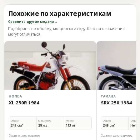
Похожие по характеристикам
Сравнить другие модели →
Подобраны по объёму, мощности и году. Класс и назначение
могут отличаться.
HONDA
YAMAHA
XL 250R 1984
SRX 250 1984
Объём
Мощность
Масса
Объём
Мощно
249 см³
28 л.с.
113 кг
249 см³
Нет 
Средняя цена в архиве
Средняя цена в архиве