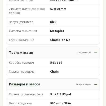
Диаметр цилиндра × ход
67 x 70 mm
поршня
Запуск двигателя
Kick
Система зажигания
Motoplat
Свечи Зажигания
Champion NZ
Трансмиссия
2 параметра
Коробка передач
5-Speed
Главная передача
Chain
Размеры и масса
6 параметров
Объём топливного бака
9 L / 2.3 US gal
Высота сиденья
960 mm / 38 in.