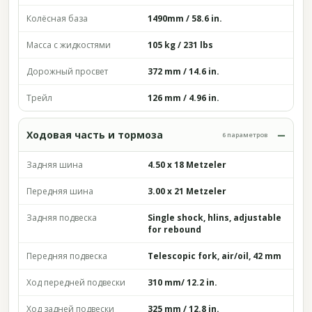
Колёсная база
1490mm / 58.6 in.
Масса с жидкостями
105 kg / 231 lbs
Дорожный просвет
372 mm / 14.6 in.
Трейл
126 mm / 4.96 in.
Ходовая часть и тормоза
6 параметров
Задняя шина
4.50 x 18 Metzeler
Передняя шина
3.00 x 21 Metzeler
Задняя подвеска
Single shock, hlins, adjustable
for rebound
Передняя подвеска
Telescopic fork, air/oil, 42 mm
Ход передней подвески
310 mm/ 12.2 in.
Ход задней подвески
325 mm / 12.8 in.