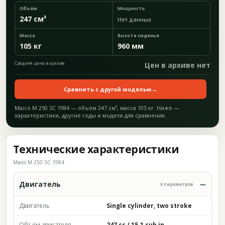
Объём
Мощность
247 см³
Нет данных
Масса
Высота сиденья
105 кг
960 мм
Средняя цена в архиве
Цен в архиве нет
Сравнить с другой моделью
→
Maico M 250 SC 1984 — объём 247 см³, масса 105 кг. Ниже —
характеристики, другие годы и модели для сравнения.
Технические характеристики
Maico M 250 SC 1984
Двигатель
6 параметров
Двигатель
Single cylinder, two stroke
Объём двигателя
247 cc / 15.1 cub in.