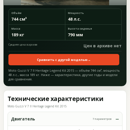
Объём
Мощность
744 см³
48 л.с.
Масса
Высота сиденья
189 кг
790 мм
Средняя цена в архиве
Цен в архиве нет
Сравнить с другой моделью
→
Moto Guzzi V 7 II Heritage Legend Kit 2015 — объём 744 см³, мощность
48 л.с., масса 189 кг. Ниже — характеристики, другие годы и модели
для сравнения.
Технические характеристики
Moto Guzzi V 7 II Heritage Legend Kit 2015
Двигатель
7 параметров