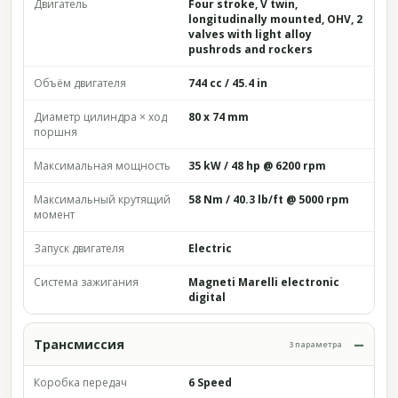
Двигатель
Four stroke, V twin,
longitudinally mounted, OHV, 2
valves with light alloy
pushrods and rockers
Объём двигателя
744 cc / 45.4 in
Диаметр цилиндра × ход
80 x 74 mm
поршня
Максимальная мощность
35 kW / 48 hp @ 6200 rpm
Максимальный крутящий
58 Nm / 40.3 lb/ft @ 5000 rpm
момент
Запуск двигателя
Electric
Система зажигания
Magneti Marelli electronic
digital
Трансмиссия
3 параметра
Коробка передач
6 Speed