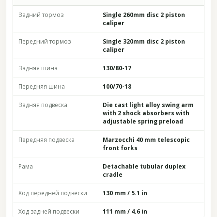
Задний тормоз
Single 260mm disc 2 piston
caliper
Передний тормоз
Single 320mm disc 2 piston
caliper
Задняя шина
130/80-17
Передняя шина
100/70-18
Задняя подвеска
Die cast light alloy swing arm
with 2 shock absorbers with
adjustable spring preload
Передняя подвеска
Marzocchi 40 mm telescopic
front forks
Рама
Detachable tubular duplex
cradle
Ход передней подвески
130 mm / 5.1 in
Ход задней подвески
111 mm / 4.6 in