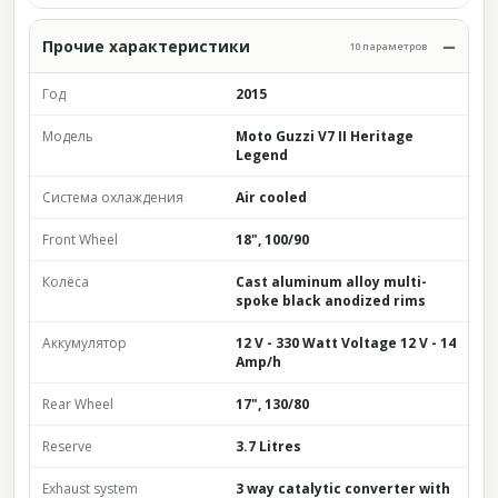
Прочие характеристики
10 параметров
Год
2015
Модель
Moto Guzzi V7 II Heritage
Legend
Система охлаждения
Air cooled
Front Wheel
18", 100/90
Колёса
Cast aluminum alloy multi-
spoke black anodized rims
Аккумулятор
12 V - 330 Watt Voltage 12 V - 14
Amp/h
Rear Wheel
17", 130/80
Reserve
3.7 Litres
Exhaust system
3 way catalytic converter with