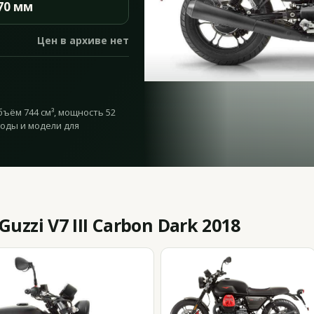
70 мм
Цен в архиве нет
объём 744 см³, мощность 52
годы и модели для
zzi V7 III Carbon Dark 2018