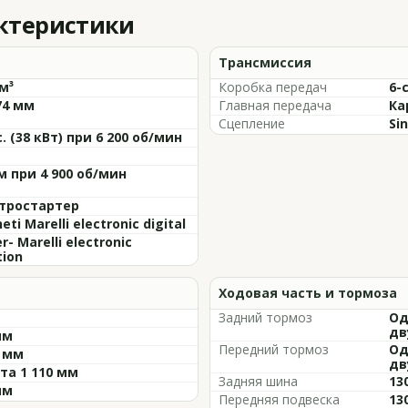
актеристики
Трансмиссия
м³
Коробка передач
6-
74 мм
Главная передача
Ка
Сцепление
Sin
с. (38 кВт) при 6 200 об/мин
м при 4 900 об/мин
тростартер
ti Marelli electronic digital
- Marelli electronic
tion
Ходовая часть и тормоза
Задний тормоз
Од
дв
мм
Передний тормоз
Од
5 мм
дв
та 1 110 мм
Задняя шина
13
мм
Передняя подвеска
130