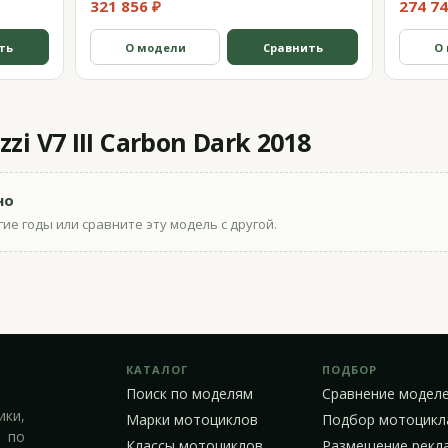
321 856 ₽
274 74
ть
О модели
Сравнить
О
i V7 III Carbon Dark 2018
но
ие годы или сравните эту модель с другой.
КАТАЛОГ
ПОДБОР
Поиск по моделям
Сравнение модел
ики,
Марки мотоциклов
Подбор мотоцикл
 по
Классы мотоциклов
Размещение рекл