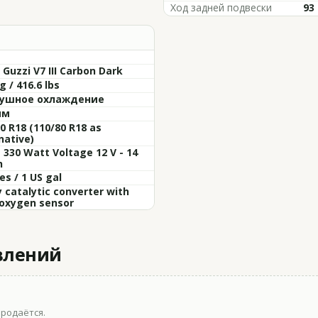
Ход задней подвески
93
Guzzi V7 III Carbon Dark
g / 416.6 lbs
ушное охлаждение
мм
0 R18 (110/80 R18 as
native)
- 330 Watt Voltage 12 V - 14
h
res / 1 US gal
 catalytic converter with
 oxygen sensor
влений
продаётся.