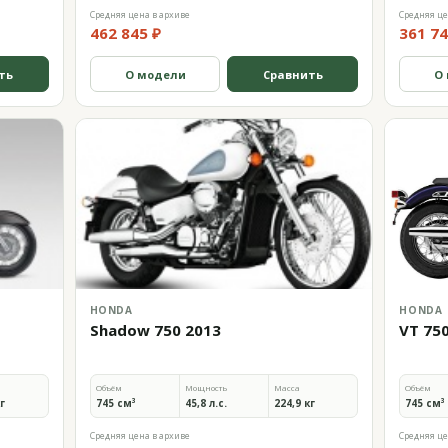
Средняя цена в архиве
Средняя це
462 845 ₽
361 74
ть
О модели
Сравнить
О
HONDA
HONDA
Shadow 750 2013
VT 75
Объём
Мощность
Масса
Объём
кг
745 см³
45,8 л.с.
224,9 кг
745 см³
Средняя цена в архиве
Средняя це