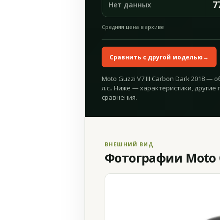
7
Нет данных
Средняя цена в архиве
Сравнить с другой моделью
→
Moto Guzzi V7 III Carbon Dark 2018 — 
л.с.. Ниже — характеристики, другие 
сравнения.
ВНЕШНИЙ ВИД
Фотографии Moto Gu