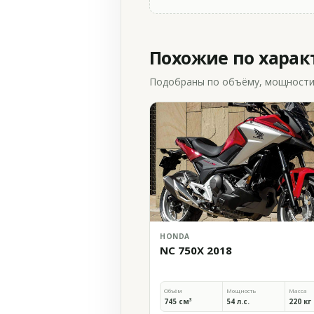
Похожие по хара
Подобраны по объёму, мощности и
HONDA
NC 750X 2018
Объём
Мощность
Масса
745 см³
54 л.с.
220 кг