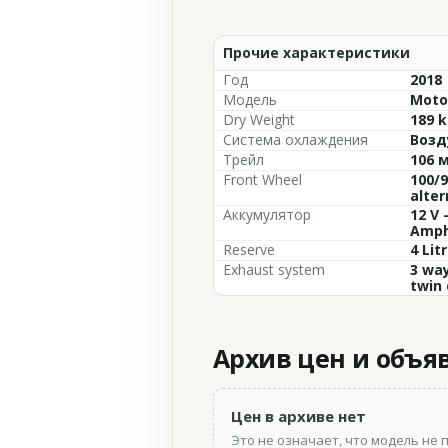
Прочие характеристики
Год
2018
Модель
Moto 
Dry Weight
189 k
Система охлаждения
Возд
Трейл
106 
Front Wheel
100/9
alter
Аккумулятор
12 V 
Amp
Reserve
4 Lit
Exhaust system
3 way
twin
Архив цен и объя
Цен в архиве нет
Это не означает, что модель не 