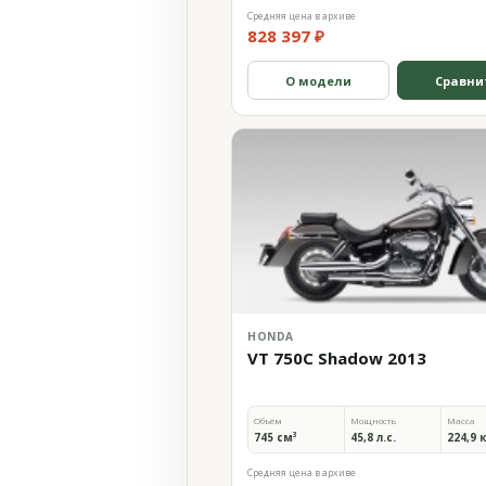
Средняя цена в архиве
828 397 ₽
О модели
Сравни
HONDA
VT 750C Shadow 2013
Объём
Мощность
Масса
745 см³
45,8 л.с.
224,9 
Средняя цена в архиве