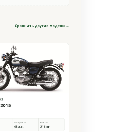
Сравнить другие модели →
KI
 2015
Мощность
Масса
48 л.с.
216 кг