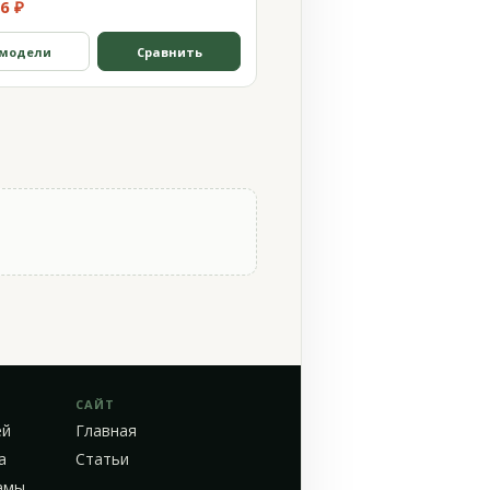
6 ₽
 модели
Сравнить
САЙТ
ей
Главная
а
Статьи
амы