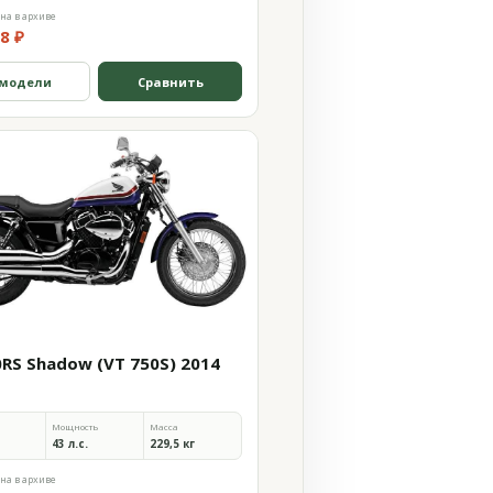
на в архиве
8 ₽
 модели
Сравнить
0RS Shadow (VT 750S) 2014
Мощность
Масса
43 л.с.
229,5 кг
на в архиве