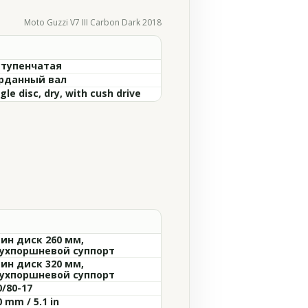
Moto Guzzi V7 III Carbon Dark 2018
ступенчатая
рданный вал
gle disc, dry, with cush drive
ин диск 260 мм,
ухпоршневой суппорт
ин диск 320 мм,
ухпоршневой суппорт
0/80-17
 mm / 5.1 in