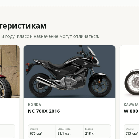
ктеристикам
 году. Класс и назначение могут отличаться.
HONDA
KAWASA
NC 700X 2016
W 800
Объём
Мощность
Масса
Объём
670 см³
51,1 л.с.
218 кг
773 см³