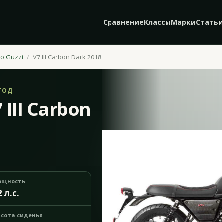
Сравнение
Классы
Марки
Стать
o Guzzi
V7 III Carbon Dark 2018
ГОД
 III Carbon
ощность
2 л.с.
сота сиденья