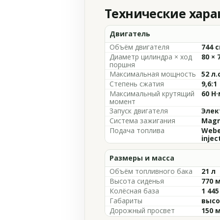
Технические хар
Двигатель
Объём двигателя
744 с
Диаметр цилиндра × ход
80 × 
поршня
Максимальная мощность
52 л.
Степень сжатия
9,6:1
Максимальный крутящий
60 Н·
момент
Запуск двигателя
Элек
Система зажигания
Magne
Подача топлива
Weber
injec
Размеры и масса
Объём топливного бака
21 л
Высота сиденья
770 
Колёсная база
1 44
Габариты
высо
Дорожный просвет
150 