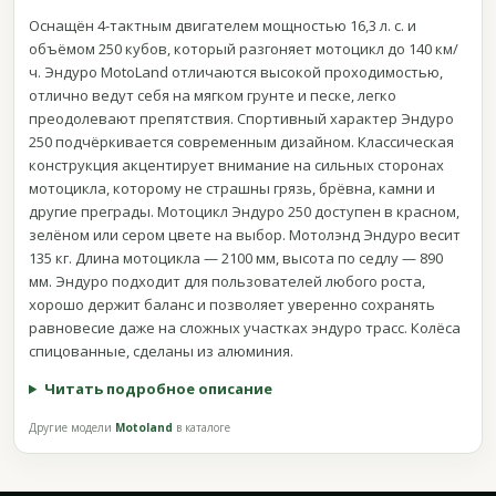
Оснащён 4-тактным двигателем мощностью 16,3 л. с. и
объёмом 250 кубов, который разгоняет мотоцикл до 140 км/
ч. Эндуро MotoLand отличаются высокой проходимостью,
отлично ведут себя на мягком грунте и песке, легко
преодолевают препятствия. Спортивный характер Эндуро
250 подчёркивается современным дизайном. Классическая
конструкция акцентирует внимание на сильных сторонах
мотоцикла, которому не страшны грязь, брёвна, камни и
другие преграды. Мотоцикл Эндуро 250 доступен в красном,
зелёном или сером цвете на выбор. Мотолэнд Эндуро весит
135 кг. Длина мотоцикла — 2100 мм, высота по седлу — 890
мм. Эндуро подходит для пользователей любого роста,
хорошо держит баланс и позволяет уверенно сохранять
равновесие даже на сложных участках эндуро трасс. Колёса
спицованные, сделаны из алюминия.
Читать подробное описание
Другие модели
Motoland
в каталоге