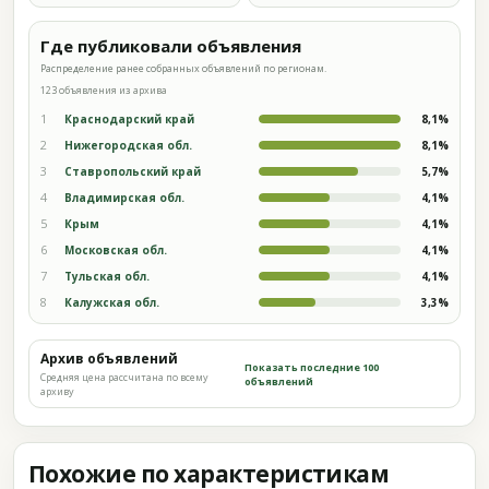
Где публиковали объявления
Распределение ранее собранных объявлений по регионам.
123 объявления из архива
1
Краснодарский край
8,1%
2
Нижегородская обл.
8,1%
3
Ставропольский край
5,7%
4
Владимирская обл.
4,1%
5
Крым
4,1%
6
Московская обл.
4,1%
7
Тульская обл.
4,1%
8
Калужская обл.
3,3%
Архив объявлений
Показать последние 100
Средняя цена рассчитана по всему
объявлений
архиву
Похожие по характеристикам