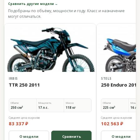
Сравнить другие модели →
Подобраны по объёму, мощности и году. Класс и назначение
могут отличаться.
IRBIS
STELS
TTR 250 2011
250 Enduro 2014
Объём
Мощность
Масса
Объём
Мощно
250 см³
17 л.с.
118 кг
225 см³
16 л.с
Средняя цена в архиве
Средняя цена в архиве
83 337 ₽
102 563 ₽
О модели
Сравнить
О модели