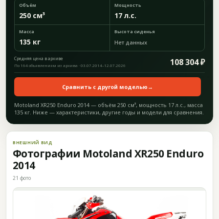
Объём
Мощность
250 см³
17 л.с.
Масса
Высота сиденья
135 кг
Нет данных
Средняя цена в архиве
108 304 ₽
По 164 объявлениям из архива · 03.07.2014–12.07.2026
Сравнить с другой моделью
→
Motoland XR250 Enduro 2014 — объём 250 см³, мощность 17 л.с., масса
135 кг. Ниже — характеристики, другие годы и модели для сравнения.
ВНЕШНИЙ ВИД
Фотографии Motoland XR250 Enduro
2014
21 фото