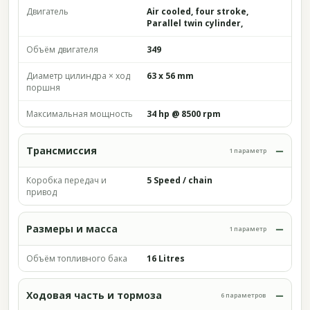
Двигатель
Air cooled, four stroke,
Parallel twin cylinder,
Объём двигателя
349
Диаметр цилиндра × ход
63 x 56 mm
поршня
Максимальная мощность
34 hp @ 8500 rpm
Трансмиссия
1 параметр
Коробка передач и
5 Speed / chain
привод
Размеры и масса
1 параметр
Объём топливного бака
16 Litres
Ходовая часть и тормоза
6 параметров