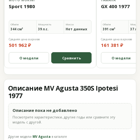
MOTO MORINI
YAMAHA
Sport 1980
GX 400 1977
Объём
Мощность
Масса
Объём
Мощно
344 см³
39 л.с.
Нет данных
391 см³
37 л.с
Средняя цена в архиве
Средняя цена в архиве
501 962 ₽
161 381 ₽
О модели
Сравнить
О модели
Описание MV Agusta 350S Ipotesi
1977
Описание пока не добавлено
Посмотрите характеристики, другие годы или сравните эту
модель с другой.
Другие модели
MV Agusta
в каталоге