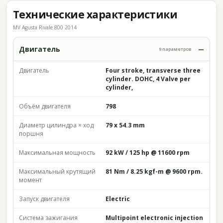
Технические характеристики
MV Agusta Rivale 800 2014
Двигатель
9 параметров
Двигатель
Four stroke, transverse three
cylinder. DOHC, 4 Valve per
cylinder,
Объём двигателя
798
Диаметр цилиндра × ход
79 x 54.3 mm
поршня
Максимальная мощность
92 kW / 125 hp @ 11600 rpm
Максимальный крутящий
81 Nm / 8.25 kgf-m @ 9600 rpm.
момент
Запуск двигателя
Electric
Система зажигания
Multipoint electronic injection