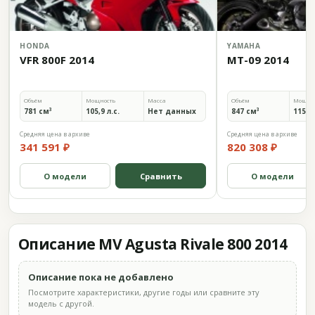
HONDA
YAMAHA
VFR 800F 2014
MT-09 2014
Объём
Мощность
Масса
Объём
Мощно
781 см³
105,9 л.с.
Нет данных
847 см³
115 л.
Средняя цена в архиве
Средняя цена в архиве
341 591 ₽
820 308 ₽
О модели
Сравнить
О модели
Описание MV Agusta Rivale 800 2014
Описание пока не добавлено
Посмотрите характеристики, другие годы или сравните эту
модель с другой.