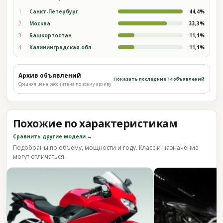
1
Санкт-Петербург
44,4%
2
Москва
33,3%
3
Башкортостан
11,1%
4
Калининградская обл.
11,1%
Архив объявлений
Показать последние 14 объявлений
Средняя цена рассчитана по всему архиву
Похожие по характеристикам
Сравнить другие модели →
Подобраны по объёму, мощности и году. Класс и назначение
могут отличаться.