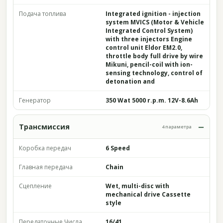
Подача топлива
Integrated ignition - injection
system MVICS (Motor & Vehicle
Integrated Control System)
with three injectors Engine
control unit Eldor EM2.0,
throttle body full drive by wire
Mikuni, pencil-coil with ion-
sensing technology, control of
detonation and
Генератор
350 Wat 5000 r.p.m. 12V-8.6Ah
Трансмиссия
4 параметра
Коробка передач
6 Speed
Главная передача
Chain
Сцепление
Wet, multi-disc with
mechanical drive Cassette
style
Передаточные Числа
16/41