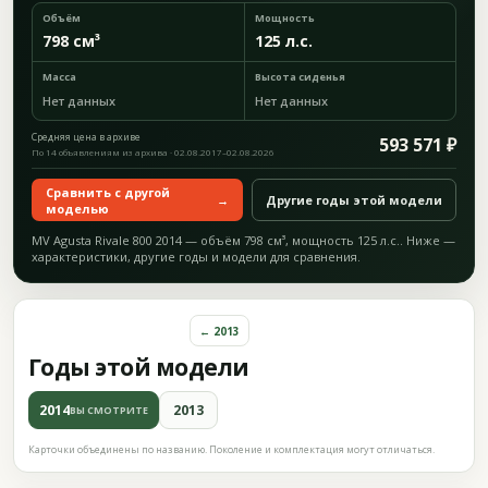
Объём
Мощность
798 см³
125 л.с.
Масса
Высота сиденья
Нет данных
Нет данных
Средняя цена в архиве
593 571 ₽
По 14 объявлениям из архива · 02.08.2017–02.08.2026
Сравнить с другой
→
Другие годы этой модели
моделью
MV Agusta Rivale 800 2014 — объём 798 см³, мощность 125 л.с.. Ниже —
характеристики, другие годы и модели для сравнения.
← 2013
Годы этой модели
2014
2013
ВЫ СМОТРИТЕ
Карточки объединены по названию. Поколение и комплектация могут отличаться.