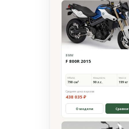
BMW
F 800R 2015
Объём
Мощность
Масса
798 см³
90 л.с.
199 кг
Средняя цена в архиве
438 035 ₽
О модели
Сравни