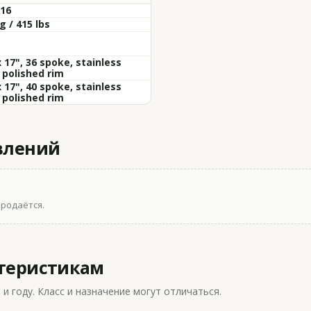
-16
g / 415 lbs
x 17", 36 spoke, stainless
 polished rim
x 17", 40 spoke, stainless
 polished rim
влений
продаётся.
ктеристикам
 году. Класс и назначение могут отличаться.