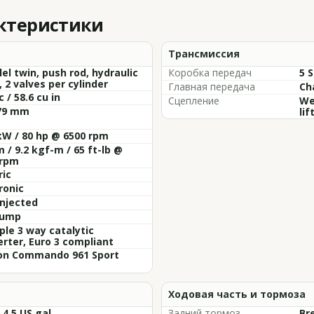
актеристики
Трансмиссия
lel twin, push rod, hydraulic
Коробка передач
5 
r, 2 valves per cylinder
Главная передача
Cha
c / 58.6 cu in
Сцепление
We
 79 mm
lif
kW / 80 hp @ 6500 rpm
 / 9.2 kgf-m / 65 ft-lb @
 rpm
ric
ronic
injected
sump
ple 3 way catalytic
rter, Euro 3 compliant
on Commando 961 Sport
Ходовая часть и тормоза
/ 4.5 US gal
Задний тормоз
Br