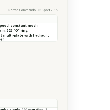
Norton Commando 961 Sport 2015
Speed, constant mesh
in, 525 "O" ring
t multi-plate with hydraulic
ter
embo single 220 mm disc, 2