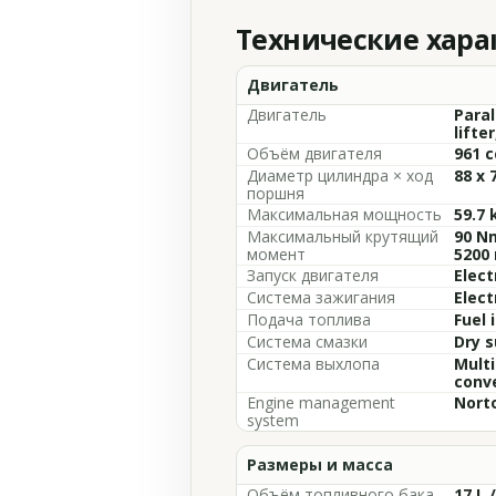
Технические хар
Двигатель
Двигатель
Paral
lifte
Объём двигателя
961 c
Диаметр цилиндра × ход
88 x
поршня
Максимальная мощность
59.7 
Максимальный крутящий
90 Nm
момент
5200
Запуск двигателя
Elect
Система зажигания
Elect
Подача топлива
Fuel 
Система смазки
Dry 
Система выхлопа
Multi
conve
Engine management
Nort
system
Размеры и масса
Объём топливного бака
17 L 