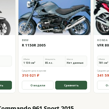
BMW
HONDA
R 1150R 2005
VFR 8
Объём
Мощность
Масса
Объём
1 130 см³
85 л.с.
Нет данных
781 см³
Средняя цена в архиве
Средняя це
310 021 ₽
341 59
ть
О модели
Сравнить
О
ommando 961 Sport 2015