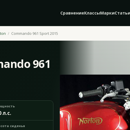
Сравнение
Классы
Марки
Стать
ton
Commando 961 Sport 2015
ando 961
ощность
0 л.с.
сота сиденья