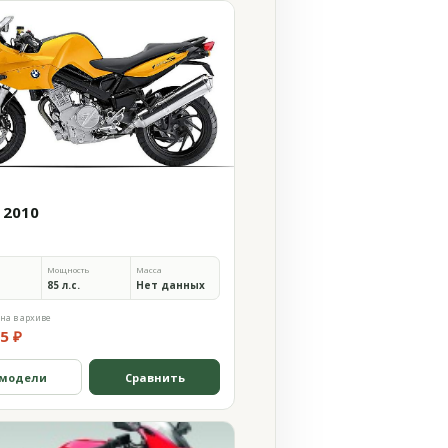
 2010
Мощность
Масса
85 л.с.
Нет данных
на в архиве
5 ₽
 модели
Сравнить