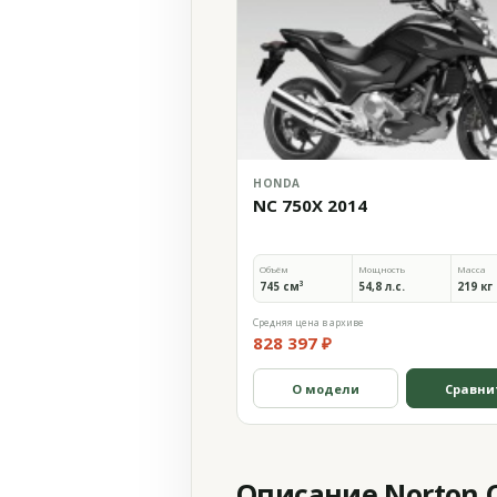
HONDA
NC 750X 2014
Объём
Мощность
Масса
745 см³
54,8 л.с.
219 кг
Средняя цена в архиве
828 397 ₽
О модели
Сравни
Описание Norton C