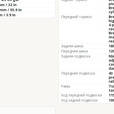
pis
m / 32 in
Br
mm / 55.9 in
cyl
 / 3.9 in
Передний тормоз
Br
hig
4 
ra
Br
ma
re
Задняя шина
18
Передняя шина
12
Задняя подвеска
hli
adj
co
da
Передняя подвеска
43
pr
re
Рама
Tub
ta
Ход передней подвески
11
Ход задней подвески
10