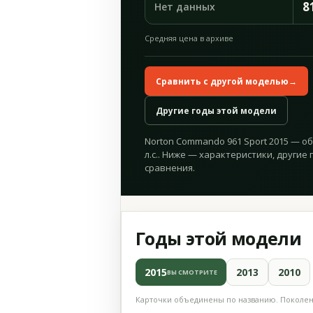
8
Нет данных
Средняя цена в архиве
Сравнить с другой моделью
→
Другие годы этой модели
Norton Commando 961 Sport 2015 — об
л.с.. Ниже — характеристики, другие 
сравнения.
Годы этой модели
2015
2013
2010
ВЫ СМОТРИТЕ
Карточки объединены по названию. Поколени