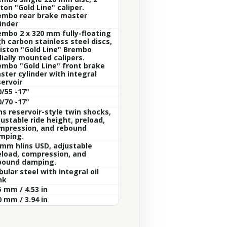
ton "Gold Line" caliper.
embo rear brake master
inder
embo 2 x 320 mm fully-floating
h carbon stainless steel discs,
piston "Gold Line" Brembo
dially mounted calipers.
embo "Gold Line" front brake
ster cylinder with integral
servoir
0/55 -17"
0/70 -17"
ns reservoir-style twin shocks,
ustable ride height, preload,
mpression, and rebound
mping.
 mm hlins USD, adjustable
eload, compression, and
bound damping.
ular steel with integral oil
nk
5 mm / 4.53 in
0 mm / 3.94 in