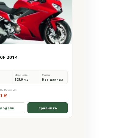
00F 2014
Мощность
Масса
105,9 л.с.
Нет данных
на в архиве
1 ₽
 модели
Сравнить