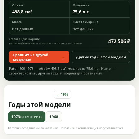
Объём
Мощность
498,8 см³
75,6 л.с.
Масса
Высота сиденья
Нет данных
Нет данных
Средняя цена в архиве
472 506 ₽
По 1 000 объявлениям из архива · 28.04.2025–02.08.2026
Сравнить с другой
→
Другие годы этой модели
моделью
Paton 500 1973 — объём 498,8 см³, мощность 75,6 л.с.. Ниже —
характеристики, другие годы и модели для сравнения.
← 1968
Годы этой модели
1973
1968
ВЫ СМОТРИТЕ
Карточки объединены по названию. Поколение и комплектация могут отличаться.