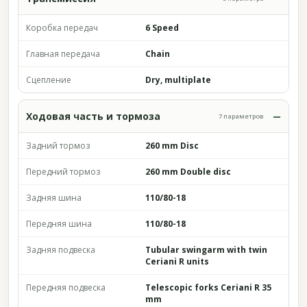
Коробка передач
6 Speed
Главная передача
Chain
Сцепление
Dry, multiplate
Ходовая часть и тормоза
7 параметров
Задний тормоз
260 mm Disc
Передний тормоз
260 mm Double disc
Задняя шина
110/80-18
Передняя шина
110/80-18
Задняя подвеска
Tubular swingarm with twin
Ceriani R units
Передняя подвеска
Telescopic forks Ceriani R 35
mm