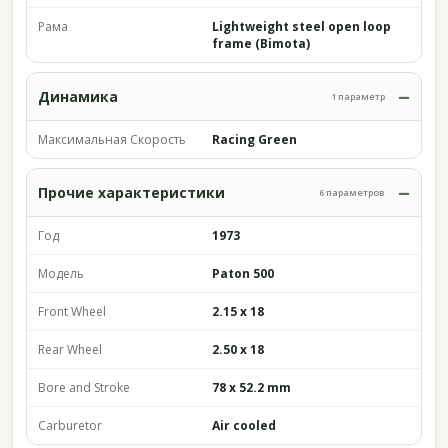
Рама
Lightweight steel open loop
frame (Bimota)
Динамика
1 параметр
Максимальная Скорость
Racing Green
Прочие характеристики
6 параметров
Год
1973
Модель
Paton 500
Front Wheel
2.15 x 18
Rear Wheel
2.50 x 18
Bore and Stroke
78 x 52.2 mm
Carburetor
Air cooled