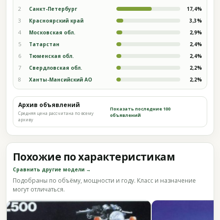
2
Санкт-Петербург
17,4%
3
Красноярский край
3,3%
4
Московская обл.
2,9%
5
Татарстан
2,4%
6
Тюменская обл.
2,4%
7
Свердловская обл.
2,2%
8
Ханты-Мансийский АО
2,2%
Архив объявлений
Показать последние 100
Средняя цена рассчитана по всему
объявлений
архиву
Похожие по характеристикам
Сравнить другие модели →
Подобраны по объёму, мощности и году. Класс и назначение
могут отличаться.