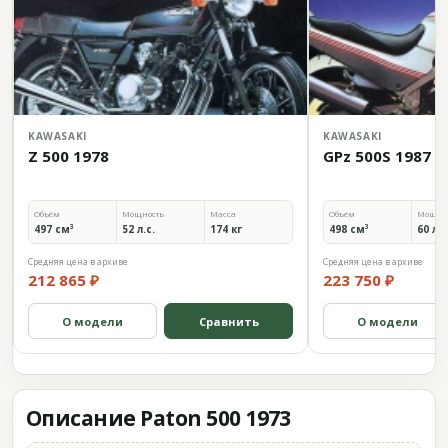
KAWASAKI
KAWASAKI
Z 500 1978
GPz 500S 1987
Объём
Мощность
Масса
Объём
Мощно
497 см³
52 л.с.
174 кг
498 см³
60 л.с
Средняя цена в архиве
Средняя цена в архиве
212 865 ₽
223 750 ₽
О модели
Сравнить
О модели
Описание Paton 500 1973