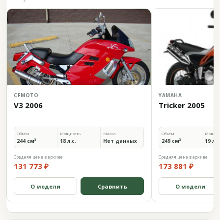
CFMOTO
YAMAHA
V3 2006
Tricker 2005
Объём
Мощность
Масса
Объём
Мощно
244 см³
18 л.с.
Нет данных
249 см³
19 л.с
Средняя цена в архиве
Средняя цена в архиве
131 773 ₽
173 881 ₽
О модели
Сравнить
О модели