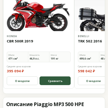
HONDA
BENELLI
CBR 500R 2019
TRK 502 2016
Объём
Мощность
Масса
Объём
Мощно
471 см³
46,9 л.с.
191 кг
499,6 см³
48 л.с
Средняя цена в архиве
Средняя цена в архиве
395 094 ₽
598 042 ₽
О модели
Сравнить
О модели
Описание Piaggio MP3 500 HPE