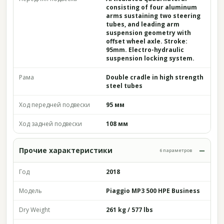
consisting of four aluminum
arms sustaining two steering
tubes, and leading arm
suspension geometry with
offset wheel axle. Stroke:
95mm. Electro-hydraulic
suspension locking system.
Рама
Double cradle in high strength
steel tubes
Ход передней подвески
95 мм
Ход задней подвески
108 мм
Прочие характеристики
6 параметров
Год
2018
Модель
Piaggio MP3 500 HPE Business
Dry Weight
261 kg / 577 lbs