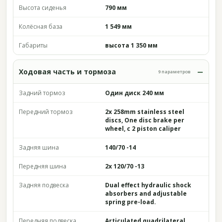
Высота сиденья
790 мм
Колёсная база
1 549 мм
Габариты
высота 1 350 мм
Ходовая часть и тормоза
9 параметров
Задний тормоз
Один диск 240 мм
Передний тормоз
2x 258mm stainless steel
discs, One disc brake per
wheel, c 2 piston caliper
Задняя шина
140/70 -14
Передняя шина
2x 120/70 -13
Задняя подвеска
Dual effect hydraulic shock
absorbers and adjustable
spring pre-load.
Передняя подвеска
Articulated quadrilateral