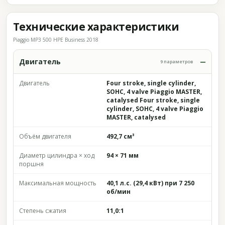
Технические характеристики
Piaggio MP3 500 HPE Business 2018
Двигатель
9 параметров
Двигатель
Four stroke, single cylinder,
SOHC, 4 valve Piaggio MASTER,
catalysed Four stroke, single
cylinder, SOHC, 4 valve Piaggio
MASTER, catalysed
Объём двигателя
492,7 см³
Диаметр цилиндра × ход
94 × 71 мм
поршня
Максимальная мощность
40,1 л.с. (29,4 кВт) при 7 250
об/мин
Степень сжатия
11,0:1