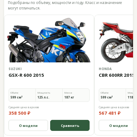
Подобраны по объёму, мощности и году. Класс и назначение
могут отличаться.
SUZUKI
HONDA
GSX-R 600 2015
CBR 600RR 2015
Объём
Мощность
Масса
Объём
Мощно
599 см³
125 л.с.
187 кг
599 см³
118 л.
Средняя цена в архиве
Средняя цена в архиве
358 500 ₽
567 481 ₽
О модели
Сравнить
О модели