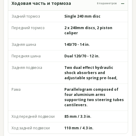
Ходовая часть и тормоза
8 параметров
Задний тормоз
Single 240 mm disc
Передний тормоз
2 x 240mm discs, 2 piston
caliper
Задняя шина
140/70 - 14 in.
Передняя шина
Dual 120/70 - 12 in.
Задняя подвеска
Two dual effect hydraulic
shock absorbers and
adjustable spring pre-load,
Рама
Parallelogram composed of
four aluminium arms
supporting two steering tubes
cantilevers.
Ход передней подвески
85 mm / 3.3 in.
Ход задней подвески
110 mm / 4.3 in.