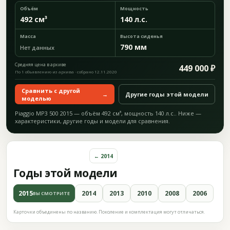
Объём
Мощность
492 см³
140 л.с.
Масса
Высота сиденья
790 мм
Нет данных
Средняя цена в архиве
449 000 ₽
По 1 объявлению из архива · собрано 12.11.2020
Сравнить с другой
→
Другие годы этой модели
моделью
Piaggio MP3 500 2015 — объём 492 см³, мощность 140 л.с.. Ниже —
характеристики, другие годы и модели для сравнения.
← 2014
Годы этой модели
2015
2014
2013
2010
2008
2006
ВЫ СМОТРИТЕ
Карточки объединены по названию. Поколение и комплектация могут отличаться.