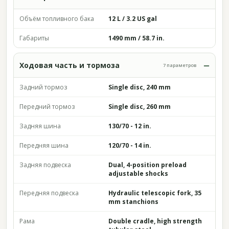
Объём топливного бака
12 L / 3.2 US gal
Габариты
1490 mm / 58.7 in.
Ходовая часть и тормоза
7 параметров
Задний тормоз
Single disc, 240 mm
Передний тормоз
Single disc, 260 mm
Задняя шина
130/70 - 12 in.
Передняя шина
120/70 - 14 in.
Задняя подвеска
Dual, 4-position preload
adjustable shocks
Передняя подвеска
Hydraulic telescopic fork, 35
mm stanchions
Рама
Double cradle, high strength