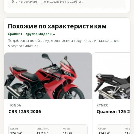
Это не означает, что модель не продаётся.
Похожие по характеристикам
Сравнить другие модели →
Подобраны по объёму, мощности и году. Класс и назначение
могут отличаться.
HONDA
KYMCO
CBR 125R 2006
Quannon 125 20
Объём
Мощность
Масса
Объём
Мощно
124 см³
13,2 л.с.
115 кг
124 см³
13 л.с