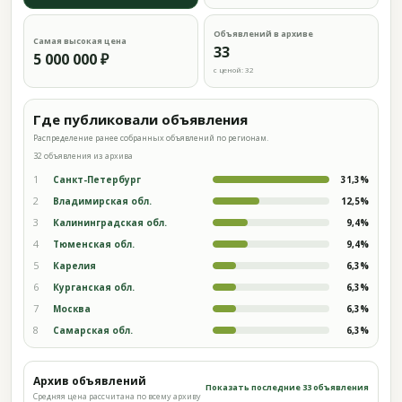
Объявлений в архиве
Самая высокая цена
33
5 000 000 ₽
с ценой: 32
Где публиковали объявления
Распределение ранее собранных объявлений по регионам.
32 объявления из архива
1
Санкт-Петербург
31,3%
2
Владимирская обл.
12,5%
3
Калининградская обл.
9,4%
4
Тюменская обл.
9,4%
5
Карелия
6,3%
6
Курганская обл.
6,3%
7
Москва
6,3%
8
Самарская обл.
6,3%
Архив объявлений
Показать последние 33 объявления
Средняя цена рассчитана по всему архиву