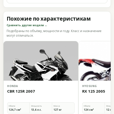
Похожие по характеристикам
Сравнить другие модели →
Подобраны по объёму, мощности и году. Класс и назначение
могут отличаться.
HONDA
HYOSUNG
CBR 125R 2007
RX 125 2005
Объём
Мощность
Масса
Объём
Мощно
124,7 см³
13,6 л.с.
127 кг
124 см³
12 л.с