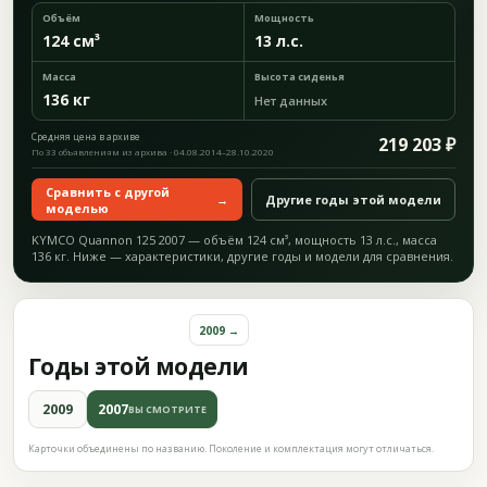
Объём
Мощность
124 см³
13 л.с.
Масса
Высота сиденья
136 кг
Нет данных
Средняя цена в архиве
219 203 ₽
По 33 объявлениям из архива · 04.08.2014–28.10.2020
Сравнить с другой
→
Другие годы этой модели
моделью
KYMCO Quannon 125 2007 — объём 124 см³, мощность 13 л.с., масса
136 кг. Ниже — характеристики, другие годы и модели для сравнения.
2009 →
Годы этой модели
2009
2007
ВЫ СМОТРИТЕ
Карточки объединены по названию. Поколение и комплектация могут отличаться.