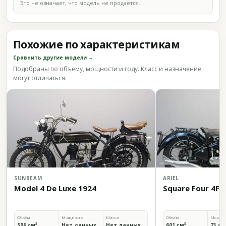
Это не означает, что модель не продаётся.
Похожие по характеристикам
Сравнить другие модели →
Подобраны по объёму, мощности и году. Класс и назначение
могут отличаться.
SUNBEAM
ARIEL
Model 4 De Luxe 1924
Square Four 4F 
Объём
Мощность
Масса
Объём
Мощно
596 см³
Нет данных
Нет данных
601 см³
23 л.с